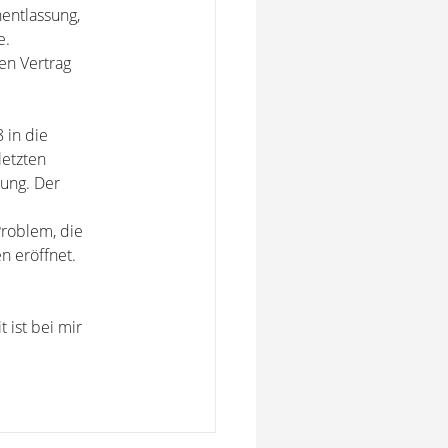
entlassung,
e.
en Vertrag
 in die
letzten
ung. Der
Problem, die
n eröffnet.
 ist bei mir