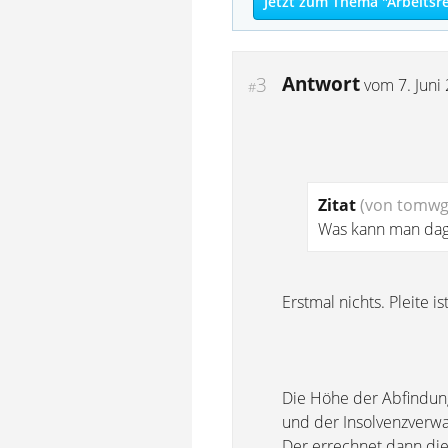
Jetzt zum Thema "Arbeitsr
Antwort
3
vom
7. Juni
#
Zitat
(von tomwg
Was kann man da
Erstmal nichts. Pleite ist
Die Höhe der Abfindung 
und der Insolvenzverwa
Der errechnet dann die