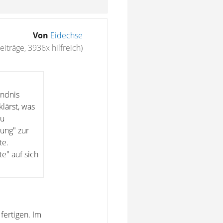
Von
Eidechse
eiträge, 3936x hilfreich)
ändnis
lärst, was
du
rung" zur
te.
e" auf sich
fertigen. Im