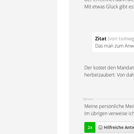
Mit etwas Glück gibt es
Zitat
(von tomwg
Das man zum Anwal
Der kostet den Mandant
herbeizaubert. Von dah
Signatur:
Meine persönliche Mei
Im übrigen verweise ic
2
x
Hilfreich
e Ant