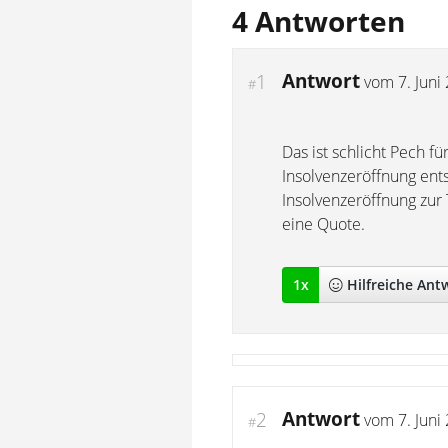
4 Antworten
Antwort
1
vom
7. Juni
#
Das ist schlicht Pech f
Insolvenzeröffnung ents
Insolvenzeröffnung zur
eine Quote.
1
x
Hilfreich
e Ant
Antwort
2
vom
7. Juni
#