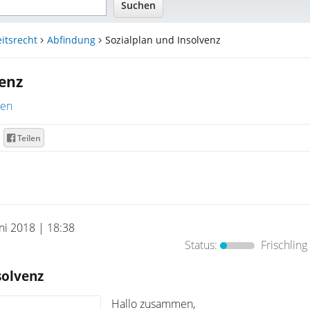
itsrecht
Abfindung
Sozialplan und Insolvenz
venz
ren
Teilen
uni 2018 | 18:38
Status:
Frischling
solvenz
Hallo zusammen,