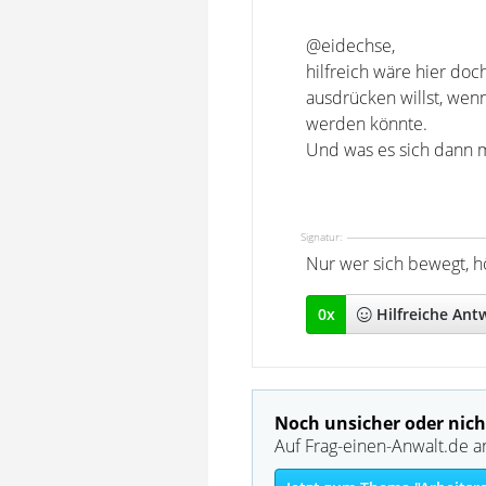
@eidechse,
hilfreich wäre hier doc
ausdrücken willst, wenn
werden könnte.
Und was es sich dann mi
Signatur:
Nur wer sich bewegt, hö
0
x
Hilfreich
e Ant
Noch unsicher oder nich
Auf Frag-einen-Anwalt.de a