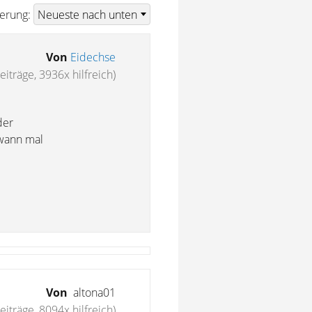
ierung:
Von
Eidechse
eiträge, 3936x hilfreich)
der
dwann mal
Von
altona01
iträge, 8094x hilfreich)