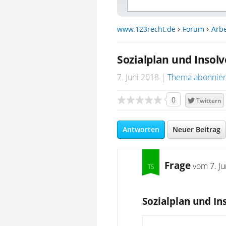
www.123recht.de
Forum
Arbe
Sozialplan und Insol
7. Juni 2018
Thema abonnie
0
Twittern
Antworten
Neuer Beitrag
Frage
vom
7. J
Sozialplan und In