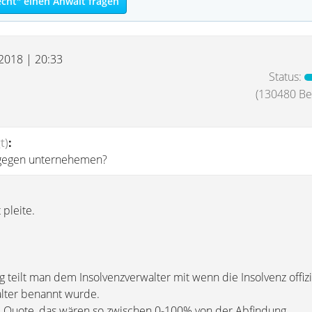
echt" einen Anwalt fragen
 2018 | 20:33
Status:
(130480 Bei
t)
:
gegen unternehemen?
 pleite.
teilt man dem Insolvenzverwalter mit wenn die Insolvenz offizie
lter benannt wurde.
 Quote, das wären so zwischen 0-100% von der Abfindung.