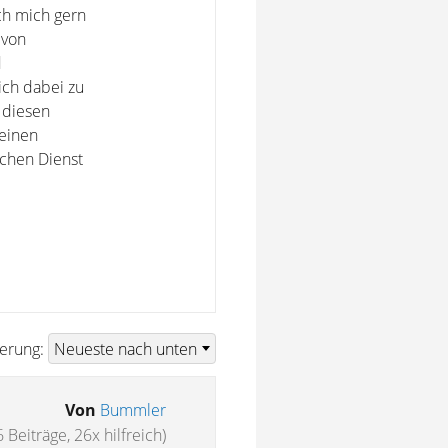
ch mich gern
 von
d
ch dabei zu
 diesen
 einen
ichen Dienst
ierung:
Von
Bummler
 Beiträge, 26x hilfreich)