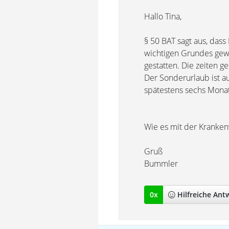
Hallo Tina,
§ 50 BAT sagt aus, das
wichtigen Grundes gewä
gestatten. Die zeiten ge
Der Sonderurlaub ist auf
spätestens sechs Monat
Wie es mit der Krankenv
Gruß
Bummler
0
x
Hilfreich
e Ant