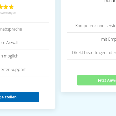
bunde
ewertungen
Kompetenz und servic
inabsprache
mit Emp
vom Anwalt
Direkt beauftragen oder
en möglich
ierter Support
Jetzt Anw
ge stellen