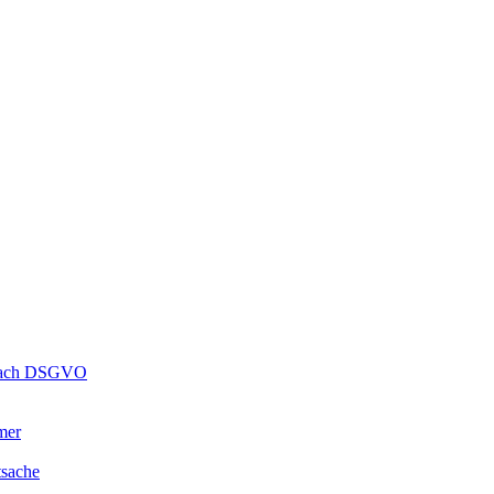
s nach DSGVO
mer
tsache