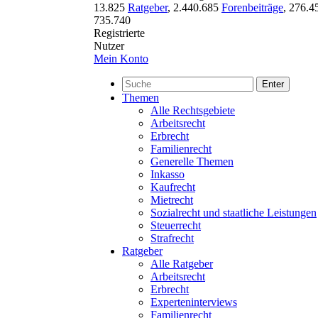
13.825
Ratgeber
,
2.440.685
Forenbeiträge
,
276.4
735.740
Registrierte
Nutzer
Mein Konto
Enter
Themen
Alle Rechtsgebiete
Arbeitsrecht
Erbrecht
Familienrecht
Generelle Themen
Inkasso
Kaufrecht
Mietrecht
Sozialrecht und staatliche Leistungen
Steuerrecht
Strafrecht
Ratgeber
Alle Ratgeber
Arbeitsrecht
Erbrecht
Experteninterviews
Familienrecht