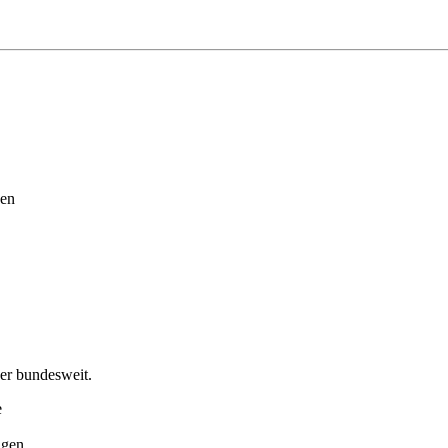
den
er bundesweit.
e
agen