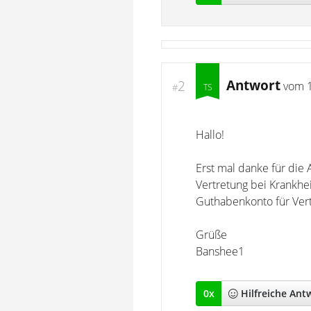
Antwort
2
vom
#
Hallo!
Erst mal danke für die 
Vertretung bei Krankhe
Guthabenkonto für Ver
Grüße
Banshee1
0
x
Hilfreich
e Ant