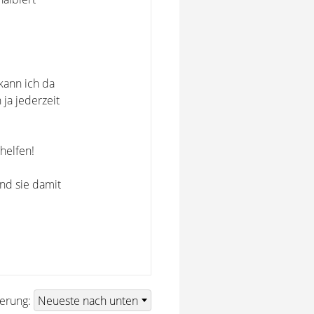
 kann ich da
ja jederzeit
 helfen!
ind sie damit
ierung: