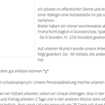
Ich arbeite im öffentlichen Dienst und te
einer Kollegin eine Vollzeitstelle im job-
Verfahren.
Bisher haben wir immer wochenweise 
Frühschicht (täglich 4 Stunden) bzw. Spä
- Do 4 Stunden, Fr. 2,50 Stunden) gearbei
Auf unseren Wunsch wurde unsere Arbei
folgt geändert: Do - Mi Vollzeit, die an
frei.
bisher gut erklären können *g*
en Urlaubsanspruch. Unsere Personalabteilung möchte unseren 
en wir Vollzeit arbeiten, sollen wir Urlaub eintragen. Also in de
 und Freitag arbeiten 2 Tage und in der anderen Woche dann e
erständlich, aber unser Urlaubsanspruch von 29 Tagen soll dann 