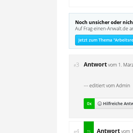
Noch unsicher oder nich
Auf Frag-einen-Anwalt.de a
Jetzt zum Thema "Arbeitsr
Antwort
3
vom
1. Mär
#
--- editiert vom Admin
0
x
Hilfreich
e Ant
Antwort
4
vom
#