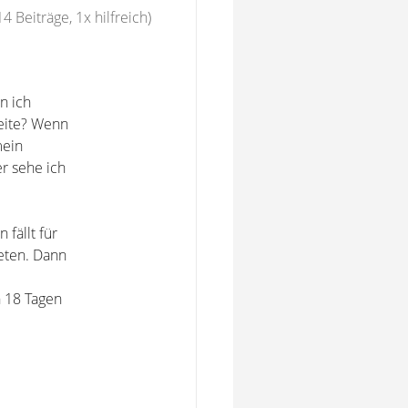
14 Beiträge, 1x hilfreich)
n ich
beite? Wenn
mein
r sehe ich
 fällt für
reten. Dann
 18 Tagen