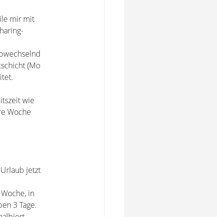
ile mir mit
sharing-
abwechselnd
tschicht (Mo
tet.
tszeit wie
dere Woche
Urlaub jetzt
r Woche, in
ben 3 Tage.
halbiert