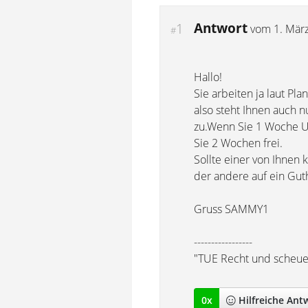
Antwort
1
vom
1. Mär
#
Hallo!
Sie arbeiten ja laut Pla
also steht Ihnen auch n
zu.Wenn Sie 1 Woche U
Sie 2 Wochen frei.
Sollte einer von Ihnen 
der andere auf ein Gu
Gruss SAMMY1
-----------------
"TUE Recht und scheu
0
x
Hilfreich
e Ant