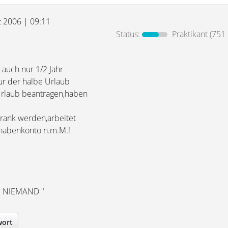
z 2006 | 09:11
Status:
Praktikant
(751 
n auch nur 1/2 Jahr
ur der halbe Urlaub
rlaub beantragen,haben
krank werden,arbeitet
thabenkonto n.m.M.!
e NIEMAND "
wort