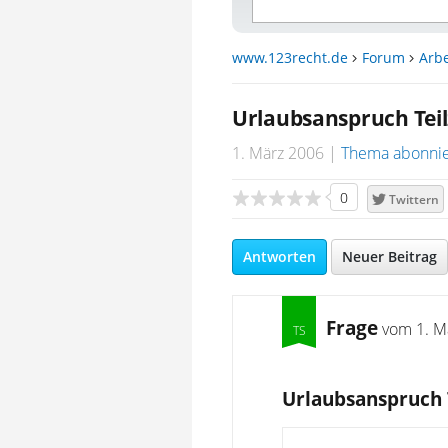
www.123recht.de
Forum
Arbe
Urlaubsanspruch Teil
1. März 2006
Thema abonni
0
Twittern
Antworten
Neuer Beitrag
Frage
vom
1. M
Urlaubsanspruch T