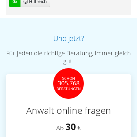
0
x
Hilfreich
Und jetzt?
Für jeden die richtige Beratung, immer gleich
gut.
SCHON
305.768
BERATUNGEN
Anwalt online fragen
30
AB
€