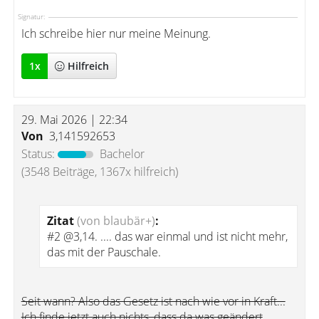
Signatur:
Ich schreibe hier nur meine Meinung.
1
x
Hilfreich
29. Mai 2026 | 22:34
Von
3,141592653
Status:
Bachelor
(3548 Beiträge, 1367x hilfreich)
Zitat
(von blaubär+)
:
#2 @3,14. .... das war einmal und ist nicht mehr,
das mit der Pauschale.
Seit wann? Also das Gesetz ist nach wie vor in Kraft...
Ich finde jetzt auch nichts, dass da was geändert