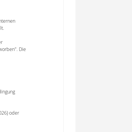
internen
t.
er
eworben". Die
edingung
026) oder