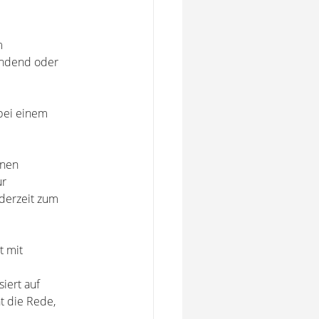
m
indend oder
 bei einem
rnen
ur
derzeit zum
t mit
iert auf
t die Rede,