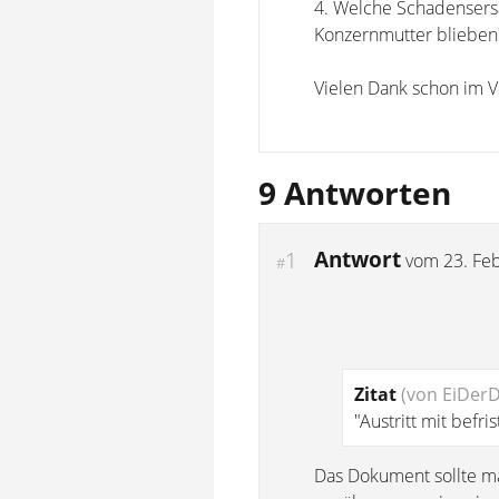
4. Welche Schadensersat
Konzernmutter blieben
Vielen Dank schon im Vo
9 Antworten
Antwort
1
vom
23. Fe
#
Zitat
(von EiDer
"Austritt mit befr
Das Dokument sollte ma