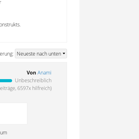
r
onstrukts.
ierung:
Von
Anami
Unbeschreiblich
iträge, 6597x hilfreich)
, um