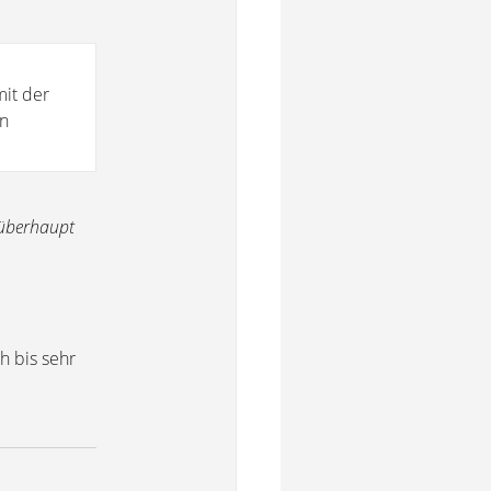
mit der
en
überhaupt
h bis sehr