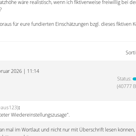
zhöhe wäre realistisch, wenn ich fiktiverweise freiwillig bei de
?
raus für eure fundierten Einschätzungen bzgl. dieses fiktiven K
Sort
bruar 2026 | 11:14
Status:
(40777 Be
Daus123)
:
isteter Wiedereinstellungszusage".
n mal im Wortlaut und nicht nur mit Überschrift lesen können