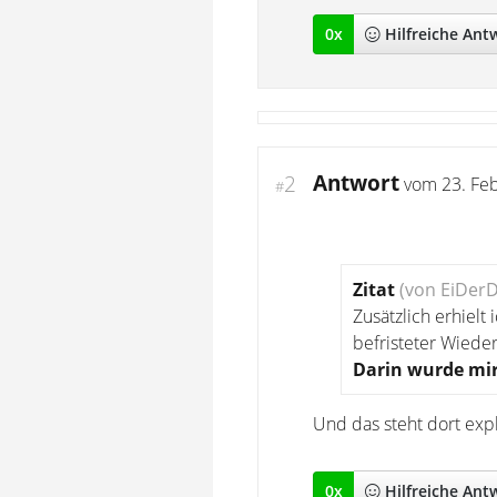
0
x
Hilfreich
e Ant
Antwort
2
vom
23. Fe
#
Zitat
(von EiDer
Zusätzlich erhielt
befristeter Wieder
Darin wurde mir
Und das steht dort expl
0
x
Hilfreich
e Ant