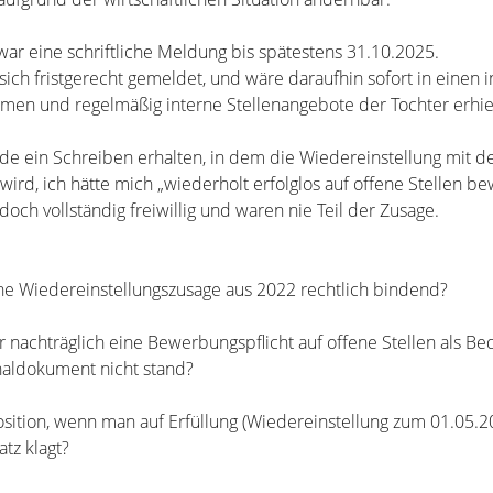
war eine schriftliche Meldung bis spätestens 31.10.2025.
h fristgerecht gemeldet, und wäre daraufhin sofort in einen 
en und regelmäßig interne Stellenangebote der Tochter erhiel
e ein Schreiben erhalten, in dem die Wiedereinstellung mit d
ird, ich hätte mich „wiederholt erfolglos auf offene Stellen b
ch vollständig freiwillig und waren nie Teil der Zusage.
iche Wiedereinstellungszusage aus 2022 rechtlich bindend?
r nachträglich eine Bewerbungspflicht auf offene Stellen als B
inaldokument nicht stand?
Position, wenn man auf Erfüllung (Wiedereinstellung zum 01.05.2
tz klagt?