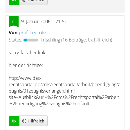
9. Januar 2006 | 21:51
Von
profilneurotiker
Status:
Frischling
(16 Beiträge, 0x hilfreich)
sorry, falscher link...
hier der richtige:
http://www.das-
rechtsportal.de/cms/rechtsportal/arbeit/beendigung/z
eugnis/01zeugnisverlangen.htm?
site=Ausblick&url=%2Fcms%2Frechtsportal%2Farbeit
%2Fbeendigung%2Fzeugnis%2Fdefault
0
x
Hilfreich