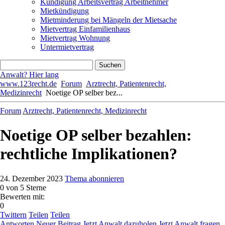
Kündigung Arbeitsvertrag Arbeitnehmer
Mietkündigung
Mietminderung bei Mängeln der Mietsache
Mietvertrag Einfamilienhaus
Mietvertrag Wohnung
Untermietvertrag
Anwalt? Hier lang
www.123recht.de
Forum
Arztrecht, Patientenrecht,
Medizinrecht
Noetige OP selber bez...
Forum
Arztrecht, Patientenrecht, Medizinrecht
Noetige OP selber bezahlen:
rechtliche Implikationen?
24. Dezember 2023
Thema abonnieren
0
von 5 Sterne
Bewerten mit:
0
Twittern
Teilen
Teilen
Antworten
Neuer Beitrag
Jetzt Anwalt dazuholen
Jetzt Anwalt fragen