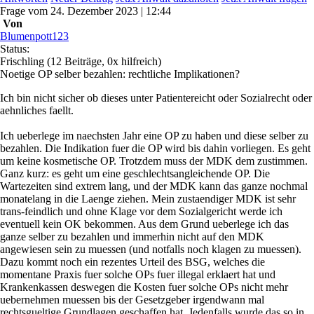
Frage
vom
24. Dezember 2023 | 12:44
Von
Blumenpott123
Status:
Frischling
(12 Beiträge, 0x hilfreich)
Noetige OP selber bezahlen: rechtliche Implikationen?
Ich bin nicht sicher ob dieses unter Patientereicht oder Sozialrecht oder
aehnliches faellt.
Ich ueberlege im naechsten Jahr eine OP zu haben und diese selber zu
bezahlen. Die Indikation fuer die OP wird bis dahin vorliegen. Es geht
um keine kosmetische OP. Trotzdem muss der MDK dem zustimmen.
Ganz kurz: es geht um eine geschlechtsangleichende OP. Die
Wartezeiten sind extrem lang, und der MDK kann das ganze nochmal
monatelang in die Laenge ziehen. Mein zustaendiger MDK ist sehr
trans-feindlich und ohne Klage vor dem Sozialgericht werde ich
eventuell kein OK bekommen. Aus dem Grund ueberlege ich das
ganze selber zu bezahlen und immerhin nicht auf den MDK
angewiesen sein zu muessen (und notfalls noch klagen zu muessen).
Dazu kommt noch ein rezentes Urteil des BSG, welches die
momentane Praxis fuer solche OPs fuer illegal erklaert hat und
Krankenkassen deswegen die Kosten fuer solche OPs nicht mehr
uebernehmen muessen bis der Gesetzgeber irgendwann mal
rechtsgueltige Grundlagen geschaffen hat. Jedenfalls wurde das so in