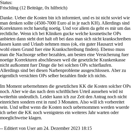
Status:
Frischling
(12 Beiträge, 0x hilfreich)
Danke. Ueber die Kosten bin ich informiert, und es ist nicht soviel wie
man denken sollte (4500-7000 Euro al in je nach KH). Allerdings sind
Korrekturen recht haeufig noetig. Und vor allem da geht es mir um das
rechtliche. Wenn ich bei Kliniken gucke welche kosmetische OPs
anbieten dann steht dort halt oft bei dass man sich nicht krankschreiben
lassen kann und Urlaub nehmen muss (ok, ein guter Hausarzt wird
wohl einen Grund fuer eine Krankschreibung finden). Ebenso muss
man die Nachsorge selber bezahlen, am besten eine Versicherung fuer
noetige Korrekturen abschliessen weil die gesetzliche Krankenkasse
nicht aufkommt fuer Dinge die bei solchen OPs schieflaufen.
Allerdings sind bei diesen Narbenprobleme ausgeschlossen. Aber zu
eigentlich versichten OPs selber bezahlen finde ich nichts.
Im Moment uebernehmen die gesetzlichen KK die Kosten solcher OPs
noch. Aber wie das nach dem schriftlichen Urteil aussehen wird ist
weiterhin undeutlich. Leider kann ich zur Zeit den Antrag noch nicht
einreichen sondern erst in rund 3 Monaten. Also will ich vorbereitet
sein. Und selbst wenn die Kosten noch uebernommen werden wuerde
ich ueber die KK noch wenigstens ein weiteres Jahr warten oder
moeglichweise klagen.
-- Editiert von User am 24. Dezember 2023 18:15