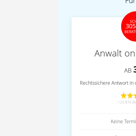
Für
SC
305
BERA
Anwalt on
AB
Rechtssichere Antwort in 
123.876 B
Keine Term