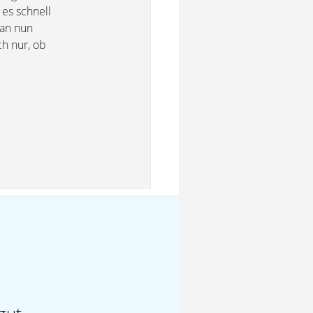
es schnell
man nun
ch nur, ob