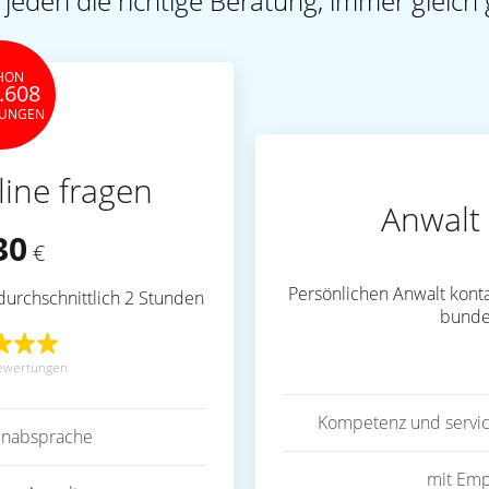
 jeden die richtige Beratung, immer gleich 
HON
.608
TUNGEN
line fragen
Anwalt 
30
€
Persönlichen Anwalt konta
durchschnittlich 2 Stunden
bunde
ewertungen
Kompetenz und servic
inabsprache
mit Emp