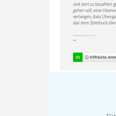
und dort zu bezahlen g
gehen soll, eine Überwe
verlangen, dass Übergab
das dem Zeitdruck dienl
-----------------
""
0
x
Hilfreich
e Ant