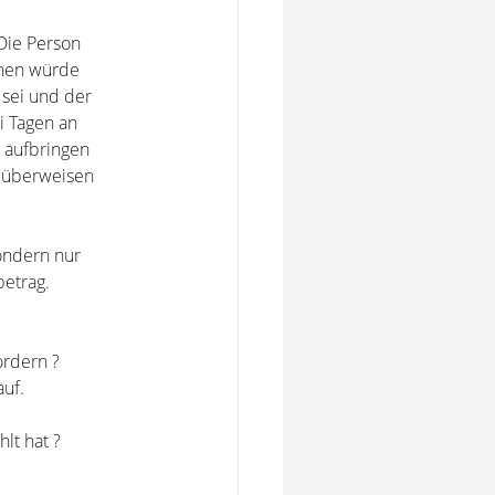
 Die Person
chen würde
 sei und der
ei Tagen an
r aufbringen
k überweisen
ondern nur
etrag.
ordern ?
uf.
lt hat ?