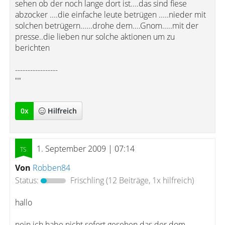
sehen ob der noch lange dort ist....das sind fiese
abzocker ....die einfache leute betrügen .....nieder mit
solchen betrügern......drohe dem....Gnom.....mit der
presse..die lieben nur solche aktionen um zu
berichten
-----------------
""
0
x
Hilfreich
1. September 2009 | 07:14
Von
Robben84
Status:
Frischling
(12 Beiträge, 1x hilfreich)
hallo
nein ich habe nicht sofort gesehen das der dom