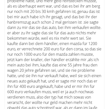
probleme hatte, und mehr geld reinstecken musste,
als es überhaupt wert war, und das es bei ihr am berg
nur noch mit 20 bis 30 kmh gefahren ist, genau das ist
bei mir auch habe ich ihr gesagt, und das bei ihr der
hanbremszug auch schon 2 mal gerissen ist .sie sagte
dann zu mir das sie das auto, bei ihm verkaufen wollte.
er aber zu ihr sagte das sie für das auto nichts mehr
bekommen würde, weil es nix mehr wert sei. Sie
kaufte dann bei dem händler, einen mazda für 1200
euro, er verrechnete 200 euro für den corsa, so das sie
nur noch 1000 euro für den mazda zahlen musste,
jetzt kam der knaller, der händler erzählte mir ,als ich
mein auto bei ihm, kaufte das eine 55 jahre frau den
wagen 20 jehre gefahren sei, und sie nie probleme
hatte, und sie ihn nur verkauft habe, weil sie sich einen
neues auto gekauft hat, und er sagte mir noch das er
ihn für 400 euro angekauft, habe und er mir ihn für
600 euro verkaufen muss, weil er ja auch nochwas
verdienen muss, also der typ hat mich sowas von
verarscht, der wollte nur geld machen mehr nicht
obwohl das auto schrottreif war, als er dann im laufe