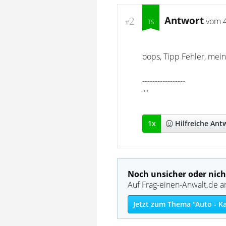
Antwort
2
vom
#
oops, Tipp Fehler, meint
-----------------
""
1
x
Hilfreich
e Ant
Noch unsicher oder nich
Auf Frag-einen-Anwalt.de a
Jetzt zum Thema "Auto - K