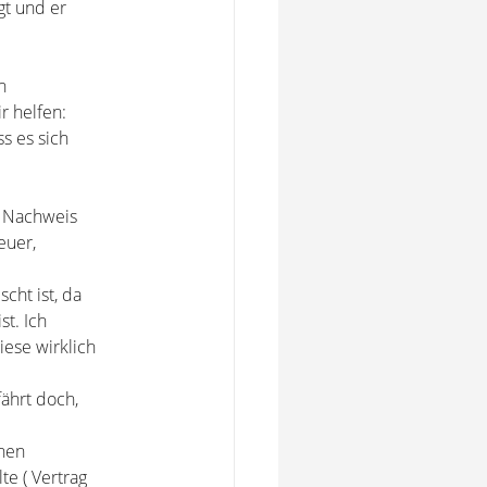
gt und er
h
r helfen:
s es sich
e Nachweis
euer,
cht ist, da
t. Ich
ese wirklich
fährt doch,
chen
te ( Vertrag