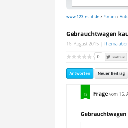
www.123recht.de
Forum
Auto
Gebrauchtwagen kauf 
16. August 2015
Thema abon
0
Twittern
Antworten
Neuer Beitrag
Frage
vom
16. 
Gebrauchtwagen k