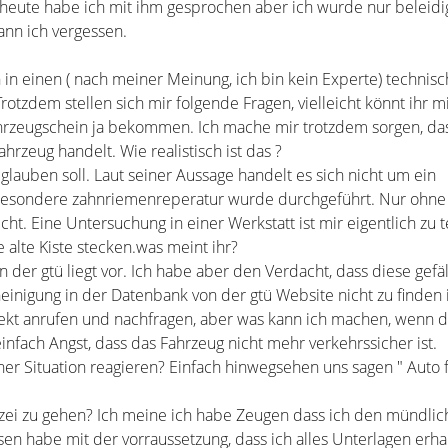
, heute habe ich mit ihm gesprochen aber ich wurde nur beleidi
nn ich vergessen.
h in einen ( nach meiner Meinung, ich bin kein Experte) technisc
rotzdem stellen sich mir folgende Fragen, vielleicht könnt ihr mi
ahrzeugschein ja bekommen. Ich mache mir trotzdem sorgen, das
hrzeug handelt. Wie realistisch ist das ?
h glauben soll. Laut seiner Aussage handelt es sich nicht um ein
sbesondere zahnriemenreperatur wurde durchgeführt. Nur ohn
cht. Eine Untersuchung in einer Werkstatt ist mir eigentlich zu t
 alte Kiste stecken.was meint ihr?
 der gtü liegt vor. Ich habe aber den Verdacht, dass diese gefäls
nigung in der Datenbank von der gtü Website nicht zu finden is
kt anrufen und nachfragen, aber was kann ich machen, wenn di
 einfach Angst, dass das Fahrzeug nicht mehr verkehrssicher ist.
iner Situation reagieren? Einfach hinwegsehen uns sagen " Auto 
lizei zu gehen? Ich meine ich habe Zeugen dass ich den mündli
en habe mit der vorraussetzung, dass ich alles Unterlagen erhal