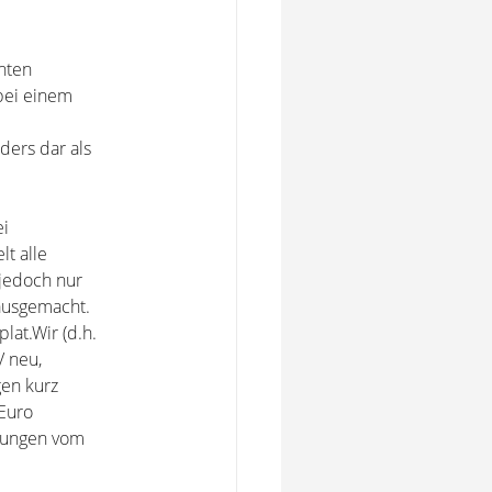
hten
bei einem
ders dar als
ei
t alle
 jedoch nur
ausgemacht.
at.Wir (d.h.
V neu,
en kurz
 Euro
hnungen vom