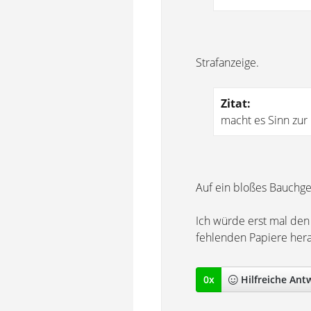
Strafanzeige.
Zitat:
macht es Sinn zur 
Auf ein bloßes Bauchge
Ich würde erst mal den
fehlenden Papiere her
0
x
Hilfreich
e Ant