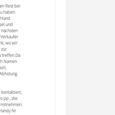
en Rest bei
 zu haben
r Hand
sel und
m nächsten
 Verkäufer
nk, wo wir
 zur
 treffen.Da
ach Namen
ort.
 Abholung.
kontaktiert,
s pp , die
n mitnehmen.
 Handy Nr