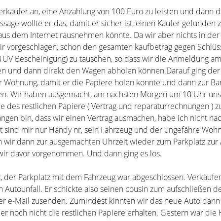
erkäufer an, eine Anzahlung von 100 Euro zu leisten und dann d
ssage wollte er das, damit er sicher ist, einen Käufer gefunden
aus dem Internet rausnehmen könnte. Da wir aber nichts in de
ir vorgeschlagen, schon den gesamten kaufbetrag gegen Schlüs
n, TÜV Bescheinigung) zu tauschen, so dass wir die Anmeldung a
 und dann direkt den Wagen abholen können.Darauf ging der
ner Wohnung, damit er die Papiere holen konnte und dann zur Ba
en. Wir haben ausgemacht, am nächsten Morgen um 10 Uhr uns
des restlichen Papiere ( Vertrag und reparaturrechnungen ) zu
ngen bin, dass wir einen Vertrag ausmachen, habe ich nicht n
nt sind mir nur Handy nr, sein Fahrzeug und der ungefähre Wohn
 wir dann zur ausgemachten Uhrzeit wieder zum Parkplatz zur
ir davor vorgenommen. Und dann ging es los.
, der Parkplatz mit dem Fahrzeug war abgeschlossen. Verkäufer 
n Autounfall. Er schickte also seinen cousin zum aufschließen de
per e-Mail zusenden. Zumindest kinnten wir das neue Auto dan
er noch nicht die restlichen Papiere erhalten. Gestern war die