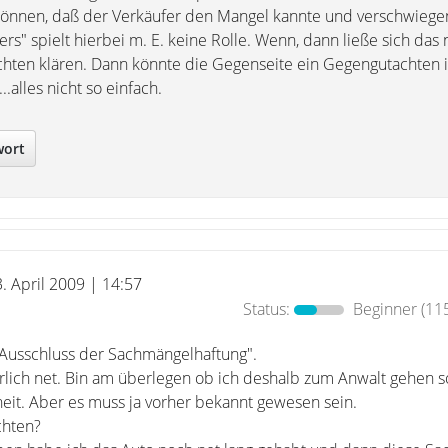
können, daß der Verkäufer den Mangel kannte und verschwiegen
rs" spielt hierbei m. E. keine Rolle. Wenn, dann ließe sich das 
hten klären. Dann könnte die Gegenseite ein Gegengutachten i
..alles nicht so einfach.
wort
3. April 2009 | 14:57
Status:
Beginner
(115
r Ausschluss der Sachmängelhaftung".
erlich net. Bin am überlegen ob ich deshalb zum Anwalt gehen s
heit. Aber es muss ja vorher bekannt gewesen sein.
chten?