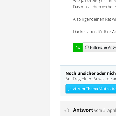
Wie ja bereits geschri
Das muss eben vorher 
Also irgendeinen Rat w
Danke schon für Ihre An
1
x
Hilfreich
e Ant
Noch unsicher oder nich
Auf Frag-einen-Anwalt.de a
Jetzt zum Thema "Auto - K
Antwort
3
vom
3. Apri
#