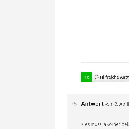
1
x
Hilfreich
e Ant
Antwort
5
vom
3. Apri
#
> es muss ja vorher be