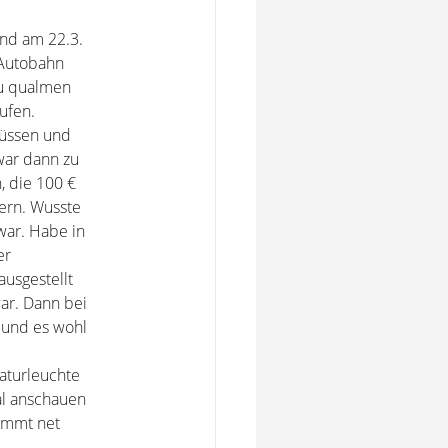
und am 22.3.
 Autobahn
zu qualmen
ufen.
müssen und
 war dann zu
, die 100 €
tern. Wusste
war. Habe in
er
ausgestellt
ar. Dann bei
 und es wohl
aturleuchte
al anschauen
kommt net