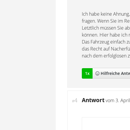
Ich habe keine Ahnung,
fragen. Wenn Sie im Re
Letztlich müssen Sie a
können. Hier habe ich 
Das Fahrzeug einfach z
das Recht auf Nacherfül
nach dem erfolglosen z
1
x
Hilfreich
e Ant
Antwort
4
vom
3. Apri
#