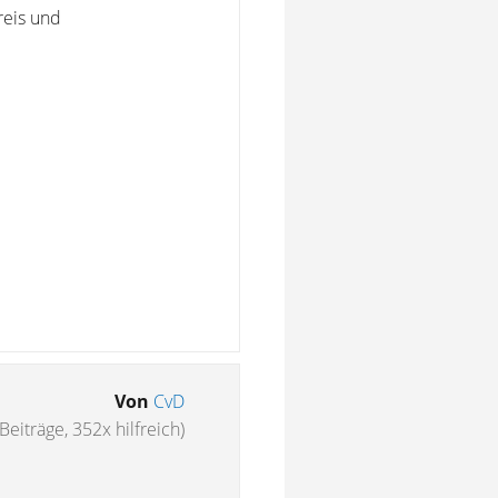
preis und
Von
CvD
Beiträge, 352x hilfreich)