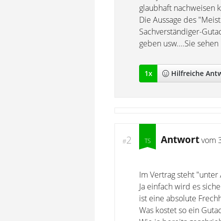
glaubhaft nachweisen 
Die Aussage des "Meiste
Sachverständiger-Gutac
geben usw....Sie sehen .
1
x
Hilfreich
e Ant
Antwort
2
vom
#
Im Vertrag steht "unte
Ja einfach wird es sich
ist eine absolute Frech
Was kostet so ein Guta