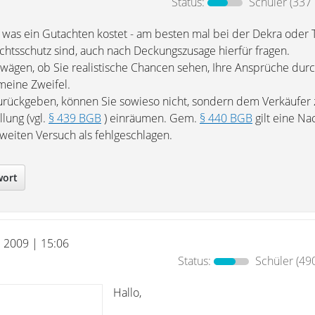
Status:
Schüler
(337 
 was ein Gutachten kostet - am besten mal bei der Dekra oder
chtsschutz sind, auch nach Deckungszusage hierfür fragen.
bwägen, ob Sie realistische Chancen sehen, Ihre Ansprüche dur
meine Zweifel.
urückgeben, können Sie sowieso nicht, sondern dem Verkäufer
lung (vgl.
§ 439 BGB
) einräumen. Gem.
§ 440 BGB
gilt eine N
weiten Versuch als fehlgeschlagen.
wort
l 2009 | 15:06
Status:
Schüler
(490
Hallo,