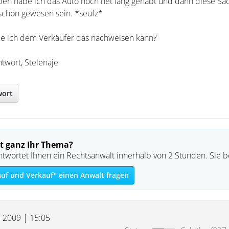
eben habe ich das Auto noch net lang gehabt und dann diese Sa
schon gewesen sein. *seufz*
ie ich dem Verkäufer das nachweisen kann?
twort, Stelenaje
wort
t ganz Ihr Thema?
ntwortet Ihnen ein Rechtsanwalt innerhalb von 2 Stunden. Sie 
auf und Verkauf" einen Anwalt fragen
l 2009 | 15:05