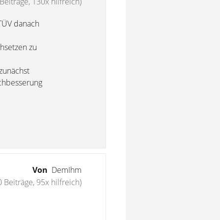
Beiträge, 130x hilfreich)
 TÜV danach
chsetzen zu
 zunächst
achbesserung
Von
DemIhm
 Beiträge, 95x hilfreich)