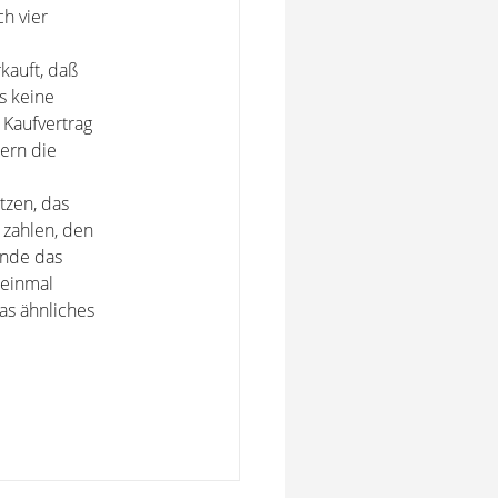
h vier
kauft, daß
s keine
 Kaufvertrag
dern die
tzen, das
 zahlen, den
inde das
neinmal
as ähnliches