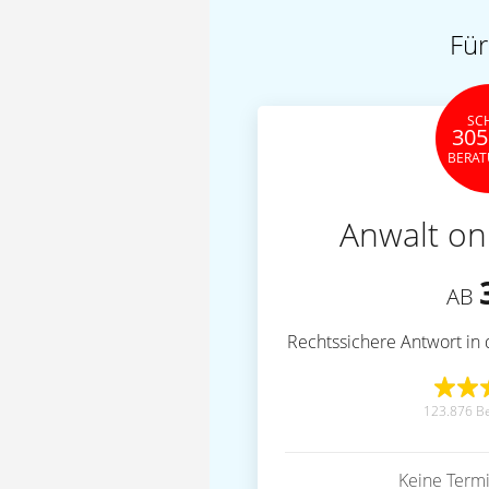
Für
SC
305
BERA
Anwalt on
AB
Rechtssichere Antwort in 
123.876 B
Keine Term