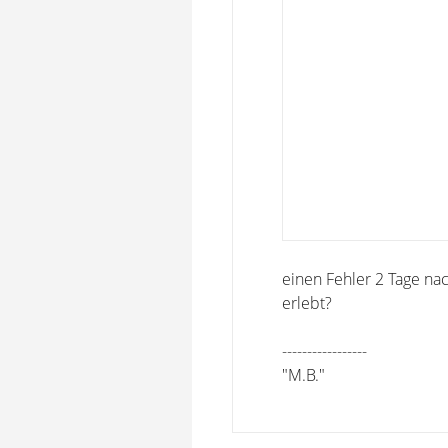
einen Fehler 2 Tage na
erlebt?
-----------------
"M.B."