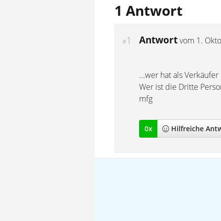
1 Antwort
Antwort
1
vom
1. Okt
#
...wer hat als Verkäufe
Wer ist die Dritte Pers
mfg
0
x
Hilfreich
e Ant