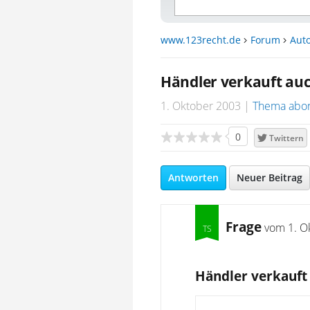
www.123recht.de
Forum
Auto
Händler verkauft auc
1. Oktober 2003
Thema abo
0
Twittern
Antworten
Neuer Beitrag
Frage
vom
1. O
Händler verkauft