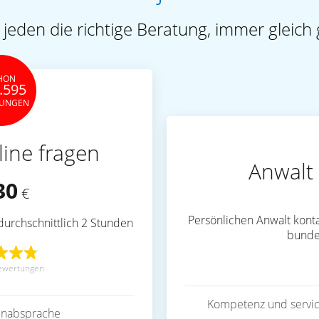
 jeden die richtige Beratung, immer gleich 
HON
.595
TUNGEN
line fragen
Anwalt 
30
€
Persönlichen Anwalt konta
durchschnittlich 2 Stunden
bunde
ewertungen
Kompetenz und servic
inabsprache