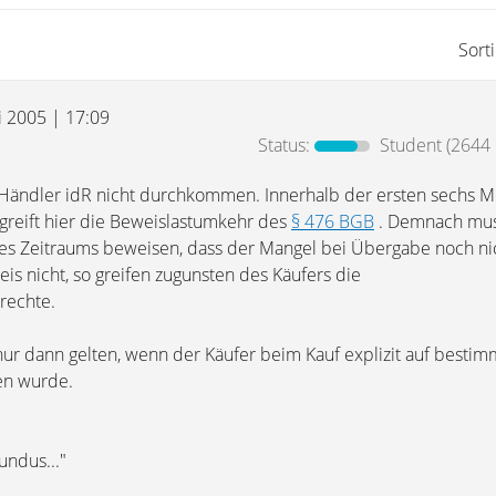
Sort
i 2005 | 17:09
Status:
Student
(2644 
 Händler idR nicht durchkommen. Innerhalb der ersten sechs 
reift hier die Beweislastumkehr des
§ 476 BGB
. Demnach mus
es Zeitraums beweisen, dass der Mangel bei Übergabe noch nic
is nicht, so greifen zugunsten des Käufers die
rechte.
ur dann gelten, wenn der Käufer beim Kauf explizit auf besti
en wurde.
mundus..."