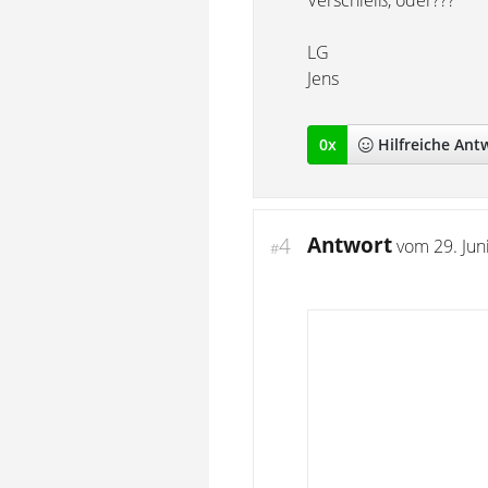
Verschleiß, oder???
LG
Jens
0
x
Hilfreich
e Ant
Antwort
4
vom
29. Jun
#