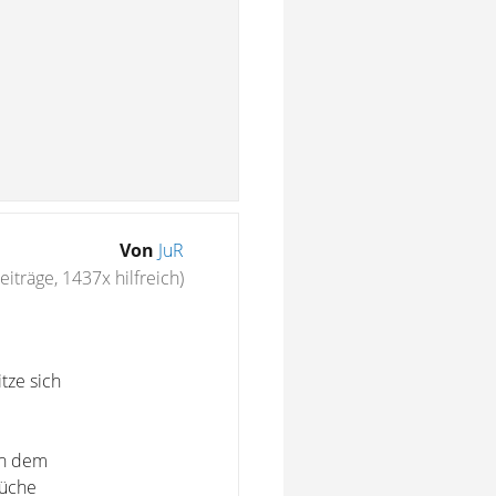
Von
JuR
eiträge, 1437x hilfreich)
tze sich
en dem
rüche