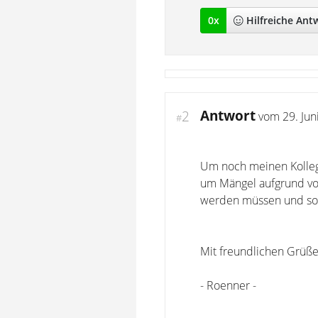
0
x
Hilfreich
e Ant
Antwort
2
vom
29. Jun
#
Um noch meinen Kolleg
um Mängel aufgrund vo
werden müssen und som
Mit freundlichen Grüße
- Roenner -