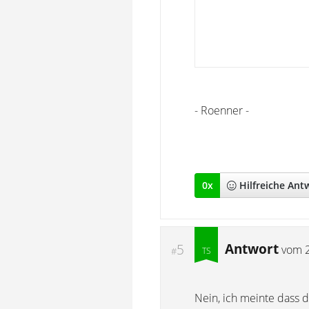
- Roenner -
0
x
Hilfreich
e Ant
Antwort
5
vom
#
Nein, ich meinte dass d