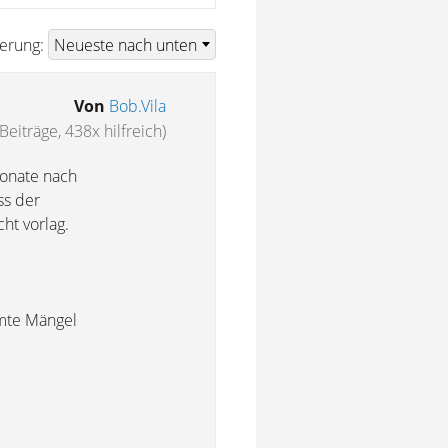
ierung:
Von
Bob.Vila
Beiträge, 438x hilfreich)
Monate nach
s der
ht vorlag.
mmte Mängel