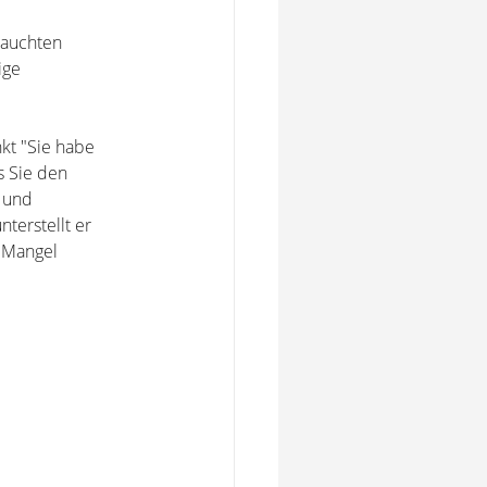
auchten
ige
nkt "Sie habe
s Sie den
 und
terstellt er
n Mangel