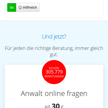
0
x
Hilfreich
Und jetzt?
Für jeden die richtige Beratung, immer gleich
gut.
SCHON
305.779
BERATUNGEN
Anwalt online fragen
30
AB
€