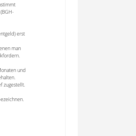
ustimmt
 (BGH-
tgeld) erst
denen man
ckfordern.
 Monaten und
ehalten.
zugestellt.
bezeichnen.