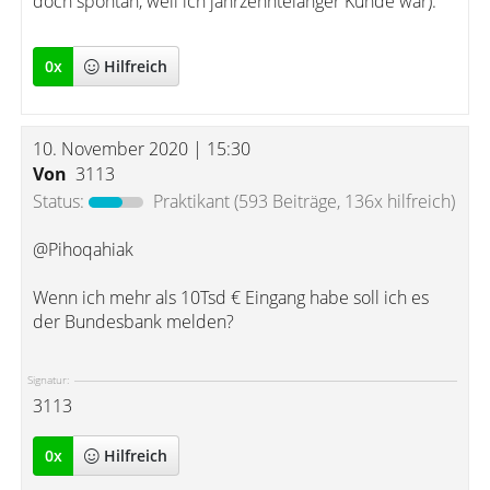
doch spontan, weil ich jahrzehntelanger Kunde war).
0
x
Hilfreich
10. November 2020 | 15:30
Von
3113
Status:
Praktikant
(593 Beiträge, 136x hilfreich)
@Pihoqahiak
Wenn ich mehr als 10Tsd € Eingang habe soll ich es
der Bundesbank melden?
Signatur:
3113
0
x
Hilfreich