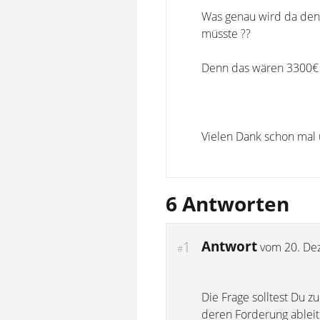
Was genau wird da denn 
müsste ??
Denn das wären 3300€ R
Vielen Dank schon mal
6 Antworten
Antwort
1
vom
20. De
#
Die Frage solltest Du z
deren Forderung ableit