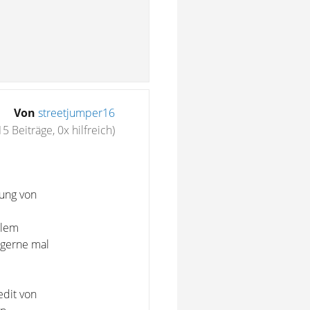
Von
streetjumper16
15 Beiträge, 0x hilfreich)
dung von
blem
t gerne mal
edit von