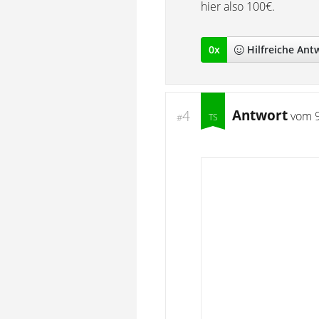
hier also 100€.
0
x
Hilfreich
e Ant
Antwort
4
vom
#