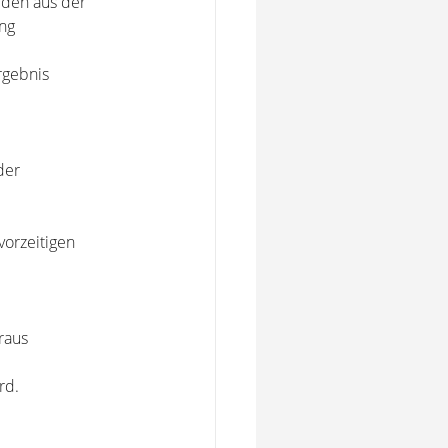
den aus der
ng
rgebnis
der
vorzeitigen
raus
rd.