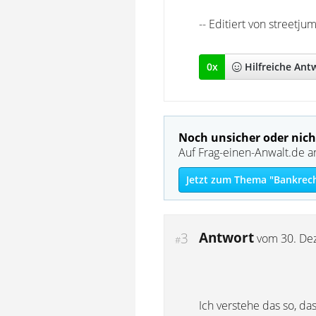
-- Editiert von street
0
x
Hilfreich
e Ant
Noch unsicher oder nich
Auf Frag-einen-Anwalt.de a
Jetzt zum Thema "Bankrech
Antwort
3
vom
30. De
#
Ich verstehe das so, da