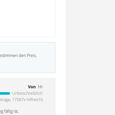
bestimmen den Preis.
Von
hh
Unbeschreiblich
träge, 17587x hilfreich)
fällig ist,