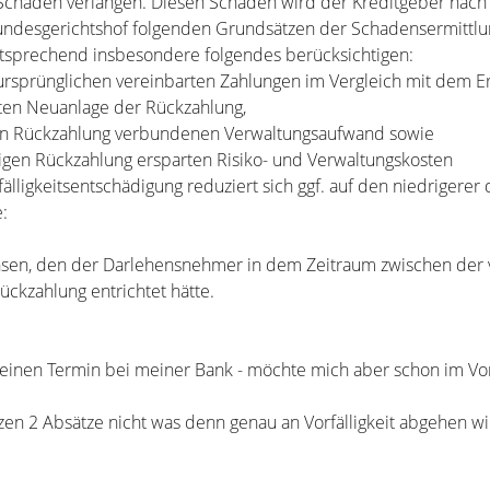
aden verlangen. Diesen Schaden wird der Kreditgeber nach 
ndesgerichtshof folgenden Grundsätzen der Schadensermittlu
prechend insbesondere folgendes berücksichtigen:
rsprünglichen vereinbarten Zahlungen im Vergleich mit dem E
ten Neuanlage der Rückzahlung,
igen Rückzahlung verbundenen Verwaltungsaufwand sowie
itigen Rückzahlung ersparten Risiko- und Verwaltungskosten
älligkeitsentschädigung reduziert sich ggf. auf den niedrigerer 
:
zinsen, den der Darlehensnehmer in dem Zeitraum zwischen der 
ückzahlung entrichtet hätte.
 einen Termin bei meiner Bank - möchte mich aber schon im Vo
tzen 2 Absätze nicht was denn genau an Vorfälligkeit abgehen wi