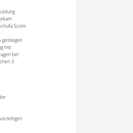
huldung
 bekam
Schufa Score
% gestiegen
g mit
ragen bei
ichen 3
der
vorzeitigen