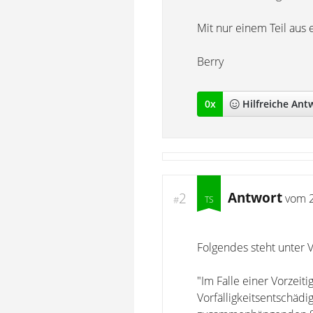
Mit nur einem Teil aus 
Berry
0
x
Hilfreich
e Ant
Antwort
2
vom
#
Folgendes steht unter V
"Im Falle einer Vorzei
Vorfälligkeitsentschädi