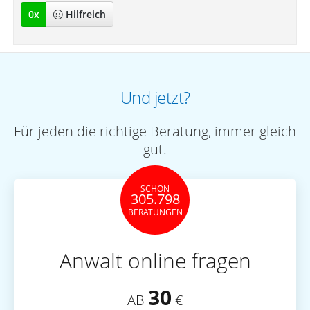
0
x
Hilfreich
Und jetzt?
Für jeden die richtige Beratung, immer gleich
gut.
SCHON
305.798
BERATUNGEN
Anwalt online fragen
30
AB
€