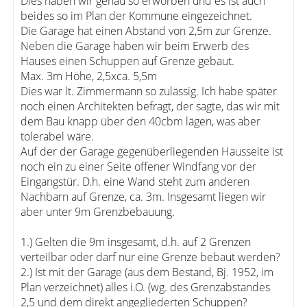
Dies haben wir genau so erworben und es ist auch
beides so im Plan der Kommune eingezeichnet.
Die Garage hat einen Abstand von 2,5m zur Grenze.
Neben die Garage haben wir beim Erwerb des
Hauses einen Schuppen auf Grenze gebaut.
Max. 3m Höhe, 2,5xca. 5,5m
Dies war lt. Zimmermann so zulässig. Ich habe später
noch einen Architekten befragt, der sagte, das wir mit
dem Bau knapp über den 40cbm lägen, was aber
tolerabel wäre.
Auf der der Garage gegenüberliegenden Hausseite ist
noch ein zu einer Seite offener Windfang vor der
Eingangstür. D.h. eine Wand steht zum anderen
Nachbarn auf Grenze, ca. 3m. Insgesamt liegen wir
aber unter 9m Grenzbebauung.
1.) Gelten die 9m insgesamt, d.h. auf 2 Grenzen
verteilbar oder darf nur eine Grenze bebaut werden?
2.) Ist mit der Garage (aus dem Bestand, Bj. 1952, im
Plan verzeichnet) alles i.O. (wg. des Grenzabstandes
2,5 und dem direkt angegliederten Schuppen?