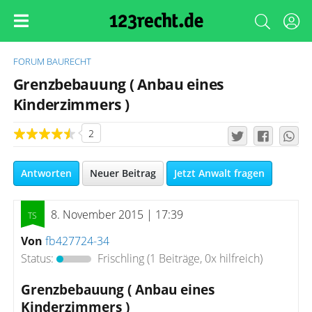
FORUM
BAURECHT
Grenzbebauung ( Anbau eines
Kinderzimmers )
2
Antworten
Neuer Beitrag
Jetzt Anwalt fragen
8. November 2015 | 17:39
Von
fb427724-34
Status:
Frischling
(1 Beiträge, 0x hilfreich)
Grenzbebauung ( Anbau eines
Kinderzimmers )