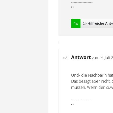
-----------------
""
1
x
Hilfreich
e Ant
Antwort
2
vom
9. Juli
#
Und- die Nachbarin hat
Das besagt aber nicht,
müssen. Wenn der Zuweg
-----------------
""