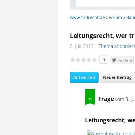
www.123recht.de
Forum
Bau
Leitungsrecht, wer t
8. Juli 2013
Thema abonnier
0
Twittern
Antworten
Neuer Beitrag
Frage
vom
8. J
Leitungsrecht, w