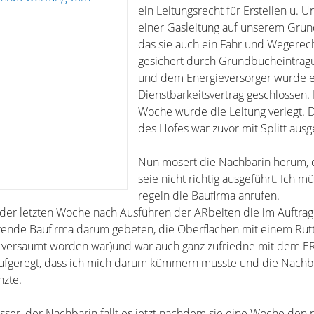
ein Leitungsrecht für Erstellen u. U
einer Gasleitung auf unserem Grund
das sie auch ein Fahr und Wegerech
gesichert durch Grundbucheintragu
und dem Energieversorger wurde e
Dienstbarkeitsvertrag geschlossen. 
Woche wurde die Leitung verlegt. 
des Hofes war zuvor mit Splitt ausg
Nun mosert die Nachbarin herum, 
seie nicht richtig ausgeführt. Ich m
regeln die Baufirma anrufen.
n der letzten Woche nach Ausführen der ARbeiten die im Auftrag
rende Baufirma darum gebeten, die Oberflächen mit einem Rütt
r versäumt worden war)und war auch ganz zufriedne mit dem E
aufgeregt, dass ich mich darum kümmern musste und die Nachb
nzte.
sser, der Nachbarin fällt es jetzt nachdem sie eine Woche den