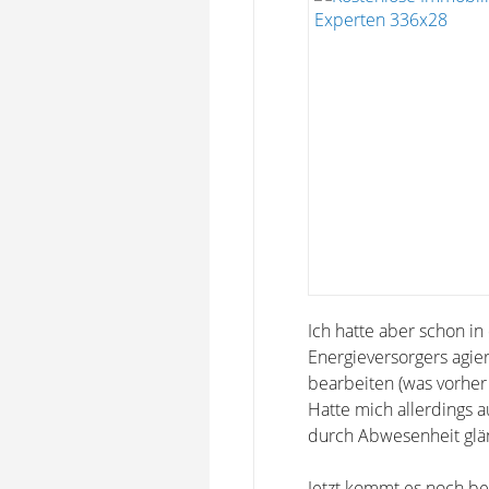
Ich hatte aber schon i
Energieversorgers agie
bearbeiten (was vorhe
Hatte mich allerdings 
durch Abwesenheit glä
Jetzt kommt es noch be