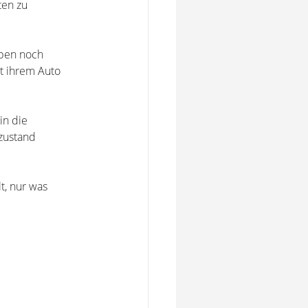
ten zu
eben noch
it ihrem Auto
in die
rzustand
t, nur was