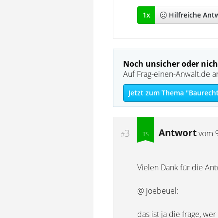
1
x
Hilfreich
e Ant
Noch unsicher oder nich
Auf Frag-einen-Anwalt.de a
Jetzt zum Thema "Baurecht
Antwort
3
vom
#
Vielen Dank für die An
@ joebeuel:
das ist ja die frage, we