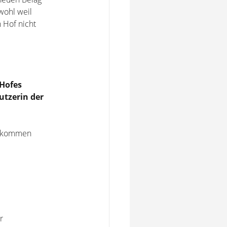
wohl weil
n Hof nicht
 Hofes
utzerin der
aufkommen
r