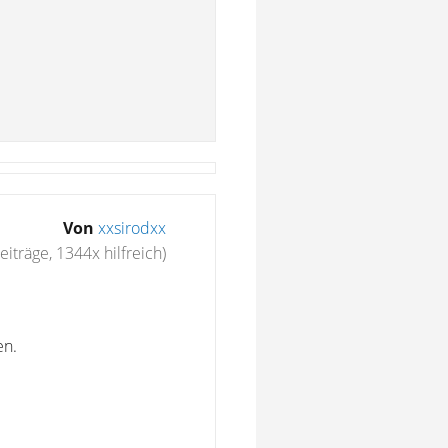
Von
xxsirodxx
eiträge, 1344x hilfreich)
en.