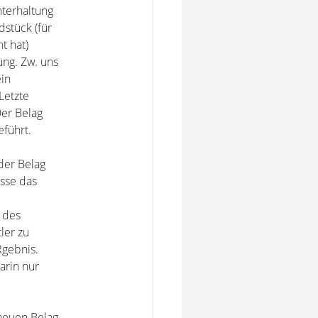
nterhaltung
stück (für
t hat)
ng. Zw. uns
in
Letzte
Der Belag
eführt.
der Belag
üsse das
 des
ler zu
Rgebnis.
arin nur
 neuen Belag