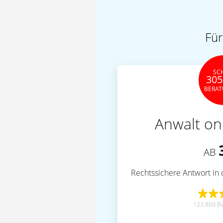
Für
SC
305
BERA
Anwalt on
AB
Rechtssichere Antwort in 
123.860 B