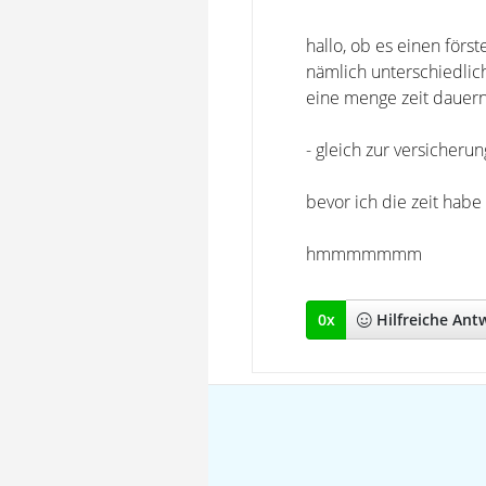
hallo, ob es einen först
nämlich unterschiedlich
eine menge zeit dauern
- gleich zur versicherun
bevor ich die zeit habe
hmmmmmmm
0
x
Hilfreich
e Ant