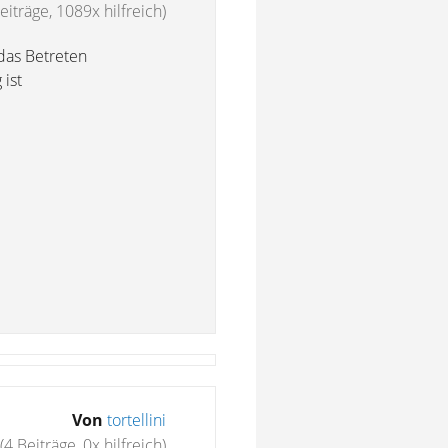
eiträge, 1089x hilfreich)
das Betreten
 ist
Von
tortellini
(4 Beiträge, 0x hilfreich)