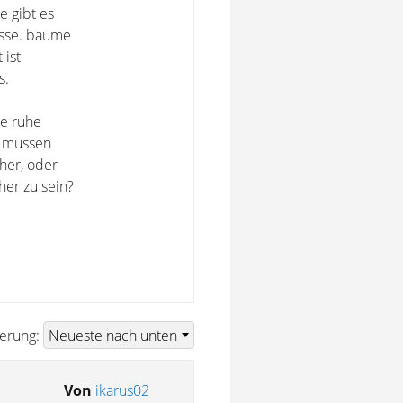
e gibt es
asse. bäume
 ist
s.
ne ruhe
? müssen
 her, oder
her zu sein?
ierung:
Von
ikarus02