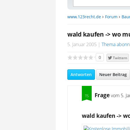
www.123recht.de
Forum
Bau
wald kaufen -> wo mu
5. Januar 2005
Thema abonn
0
Twittern
Antworten
Neuer Beitrag
Frage
vom
5. J
wald kaufen -> w