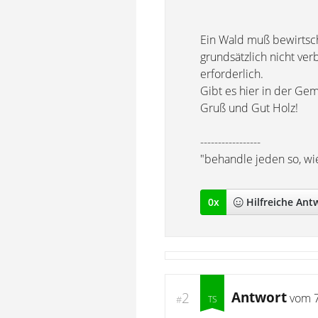
Ein Wald muß bewirtsch
grundsätzlich nicht ver
erforderlich.
Gibt es hier in der Ge
Gruß und Gut Holz!
-----------------
"behandle jeden so, wi
0
x
Hilfreich
e Ant
Antwort
2
vom
#