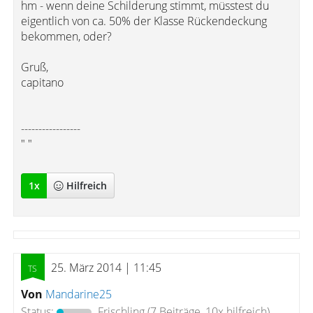
hm - wenn deine Schilderung stimmt, müsstest du
eigentlich von ca. 50% der Klasse Rückendeckung
bekommen, oder?
Gruß,
capitano
-----------------
" "
1
x
Hilfreich
25. März 2014 | 11:45
Von
Mandarine25
Status:
Frischling
(7 Beiträge, 10x hilfreich)