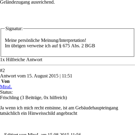
Geländezugang ausreichend.
Signatur:
Meine persönliche Meinung/Interpretation!
Im übrigen verweise ich auf § 675 Abs. 2 BGB
1
x
Hilfreich
e Antwort
#
2
Antwort
vom
15. August 2015 | 11:51
Von
MiraL
Status:
Frischling
(3 Beiträge, 0x hilfreich)
Ja wenn ich mich recht entsinne, ist am Gebäudehaupteingang
tatsächlich ein Hinweisschild angebracht
-- Editiert von MiraL am 15.08.2015 11:56