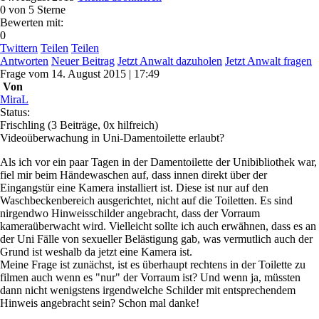
0
von 5 Sterne
Bewerten mit:
0
Twittern
Teilen
Teilen
Antworten
Neuer Beitrag
Jetzt Anwalt dazuholen
Jetzt Anwalt fragen
Frage
vom
14. August 2015 | 17:49
Von
MiraL
Status:
Frischling
(3 Beiträge, 0x hilfreich)
Videoüberwachung in Uni-Damentoilette erlaubt?
Als ich vor ein paar Tagen in der Damentoilette der Unibibliothek war,
fiel mir beim Händewaschen auf, dass innen direkt über der
Eingangstür eine Kamera installiert ist. Diese ist nur auf den
Waschbeckenbereich ausgerichtet, nicht auf die Toiletten. Es sind
nirgendwo Hinweisschilder angebracht, dass der Vorraum
kameraüberwacht wird. Vielleicht sollte ich auch erwähnen, dass es an
der Uni Fälle von sexueller Belästigung gab, was vermutlich auch der
Grund ist weshalb da jetzt eine Kamera ist.
Meine Frage ist zunächst, ist es überhaupt rechtens in der Toilette zu
filmen auch wenn es "nur" der Vorraum ist? Und wenn ja, müssten
dann nicht wenigstens irgendwelche Schilder mit entsprechendem
Hinweis angebracht sein? Schon mal danke!