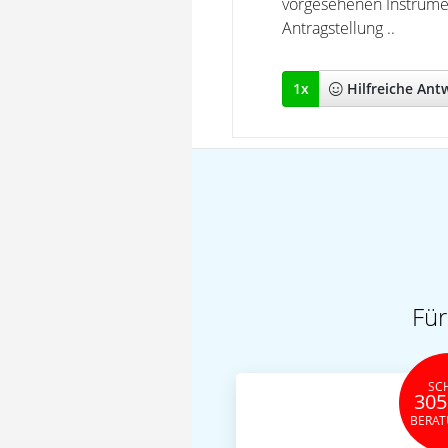
vorgesehenen Instrumen
Antragstellung ..
1
x
Hilfreich
e Ant
Für
SC
305
BERA