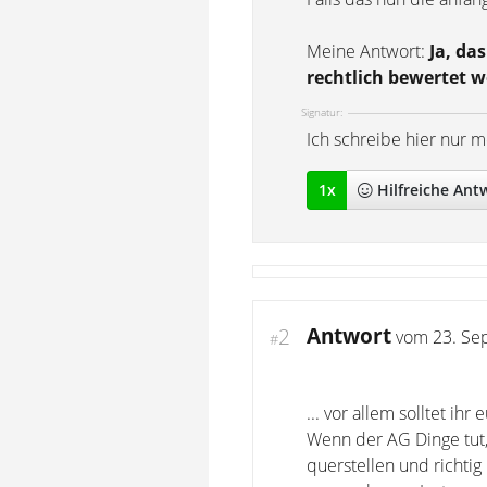
Meine Antwort:
Ja, da
rechtlich bewertet 
Signatur:
Ich schreibe hier nur 
1
x
Hilfreich
e Ant
Antwort
2
vom
23. Se
#
... vor allem solltet i
Wenn der AG Dinge tut,
querstellen und richti