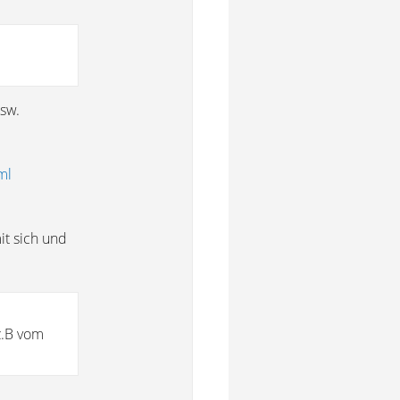
usw.
ml
it sich und
z.B vom