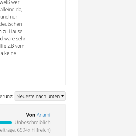
 weiß wer
alleine da,
n und nur
 deutschen
rn zu Hause
nd wäre sehr
ilfe z.B vom
ma keine
ierung:
Von
Anami
Unbeschreiblich
iträge, 6594x hilfreich)