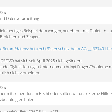
23)
:
 und Datenverarbeitung
in heutiges Beispiel dem vorigen, nur eben ...mit Tablet...+... 
 Berichten und Zeugen.
de/forum/datenschutzrecht/Datenschutz-beim-AG-__f627401.ht
DSGVO hat sich seit April 2025 nicht geändert.
tende Digitalisierung in Unternehmen bringt Fragen/Probleme m
inlich nicht vermeiden.
23)
:
ber mit seinen Tun im Recht oder sollten wir uns externe Hilfe 
zbeaufragten holen
gs angekündigte FRAGE ist---> ???