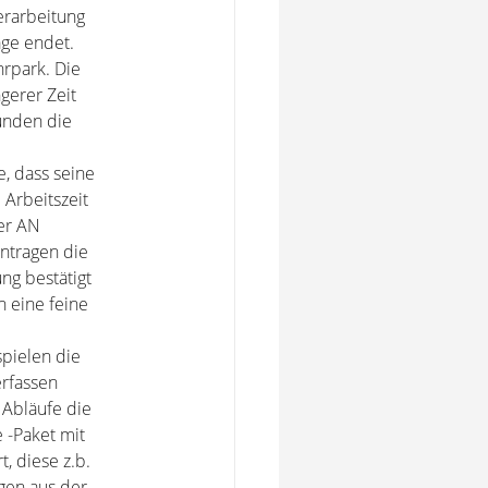
Verarbeitung
age endet.
hrpark. Die
gerer Zeit
unden die
e, dass seine
 Arbeitszeit
er AN
intragen die
ng bestätigt
h eine feine
spielen die
erfassen
 Abläufe die
 -Paket mit
, diese z.b.
gen aus der