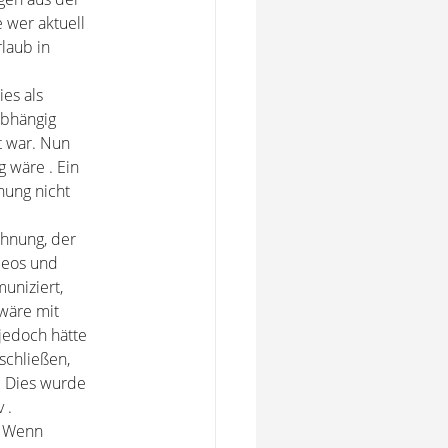
 wer aktuell
laub in
ies als
abhängig
t war. Nun
 wäre . Ein
nung nicht
chnung, der
deos und
uniziert,
wäre mit
jedoch hätte
uschließen,
. Dies wurde
 .
. Wenn