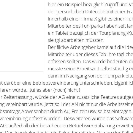
hier ein Beispiel bezüglich Zugriff und 
der persönlichen Daten,die mit einer Fr
Innerhalb einer Firma X gibt es einen Fu
Mitarbeiter des Fuhrparks haben seit län
ein Tablet bezüglich der Tourplanung /K
sie tgl abarbeiten müssten.
Der fiktive Arbeitgeber käme auf die Ide
Mitarbeiter über dieses Tab ihre tägliche
erfassen sollten. Das würde bedeuten d
müsste seine Arbeitszeit selbstständig e
dann im Nachgang von der Fuhrparkleitu
at darüber eine Betriebsvereinbarung unterschrieben. Eigentlic
eren würde...tut es aber (noch) nicht !
er Zeiterfassung , würde der AG eine zusätzliche Features aufge
ng vereinbart wurde. Jetzt soll der AN nicht nur die Arbeitszeit 
bsanträge,Abwesenheit durch Au, Freizeit usw selbst eintragen.
bsvereinbarung erfasst wurden . Desweiteren wurde das Software
AG, außerhalb der bestehenden Betriebsvereinbarung erweitert
. Der Teamkalender ist ein Kalender mit den Namen der Kolle