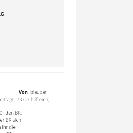
AG
Von
blaubär+
iträge, 7370x hilfreich)
für den BR.
er BR sich
 ihr die