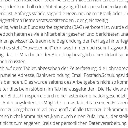
o jeder innerhalb der Abteilung Zugriff hat und schauen könnte
nd ist. Anfangs stände sogar die Begründung mit Krank oder Ur
igestellten Betriebsratsvorsitzenden , der gleichzeitig
 ist, was laut Bundesarbeitsgericht (BAG) verboten ist, würde d
edoch hätten es viele Mitarbeiter gesehen und berichteten un
einen gewissen Zeitraum die Begründung der Fehltage hinterleg
d es steht "Abwesenheit" drin was immer noch sehr fragwürdig
g, da die Mitarbeiter der Abteilung bezüglich einer Urlaubspla
hen müssten.
ch auf dem Tablet, abgesehen der Zeiterfassung, die Lohnabre
in,meine Adresse, Bankverbindung, Email Postfach,Schulungsvi
es befinden. Dies wurde seitens des Arbeitgebers nicht so komm
eiter dies beim stöbern im Tab herausgefunden. Die Hardware 
cher Bildschirmsperre durch eine Tastenkombination geschützt ,
de Abteilungsleiter die Möglichkeit das Tablett an seinen PC anz
it zu umgehen um vollen Zugriff auf alle Daten zu bekommen
s so nicht kommuniziert ,kam durch einen Zufall raus , der stellv
rt nicht zum engeren Kreis der persönlichen Datenverarbeitung