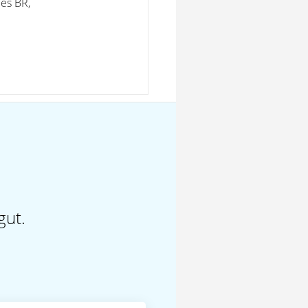
es BR,
gut.