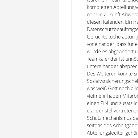
kompletten Abteilung,w
oder in Zukunft Abwese
diesen Kalender. Ein fre
Datenschutzbeauftragter
Gerüchteküche abtun, j
voneinander ,dass für 
wurde es abgeändert un
Teamkalender ist unnöti
untereinander absprec
Des Weiteren könnte si
Sozialvsrsicherungsche
was weiß Gott noch all
vielmehr haben Mitarb
einen PIN und zusätzli
u.a. der stellvertreten
Schutzmechanismus dam
seitens des Arbeitgeber
Abteilungsleeiter gehö