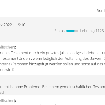
Sort
rz 2022 | 19:10
Status:
Lehrling
(1125 
lfischer)
:
rielles Testament durch ein privates (also handgeschriebenes u
 Testament ändern, wenn lediglich der Aufteilung des Barverm
interne) Personen hinzugefügt werden sollen und sonst auf das n
sen wird?
ament ist ohne Probleme. Bei einem gemeinschaftlichen Testam
ach.
lfischer)
: