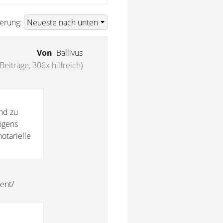
ierung:
Von
Ballivus
Beiträge, 306x hilfreich)
nd zu
ögens
otarielle
ent/