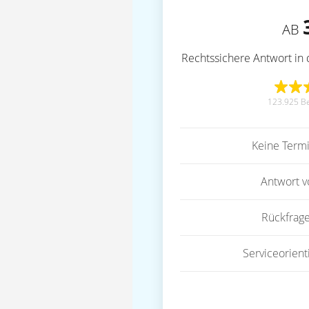
AB
Rechtssichere Antwort in 
123.925 B
Keine Term
Antwort 
Rückfrag
Serviceorient