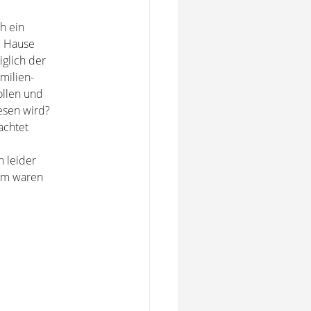
h ein
u Hause
glich der
milien-
ollen und
iesen wird?
achtet
h leider
em waren