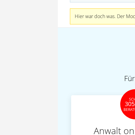
Hier war doch was. Der Mode
Für
SC
305
BERA
Anwalt on