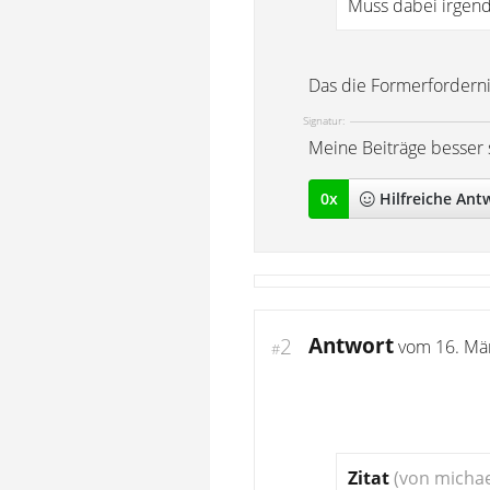
Muss dabei irgen
Das die Formerfordern
Signatur:
Meine Beiträge besser 
0
x
Hilfreich
e Ant
Antwort
2
vom
16. Mä
#
Zitat
(von michae