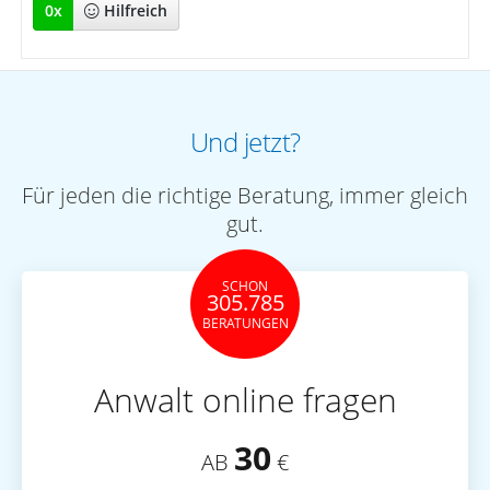
0
x
Hilfreich
Und jetzt?
Für jeden die richtige Beratung, immer gleich
gut.
SCHON
305.785
BERATUNGEN
Anwalt online fragen
30
AB
€