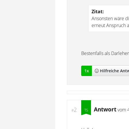
Zitat:
Ansonsten wäre di
erneut Anspruch a
Bestenfalls als Darlehe
1
x
Hilfreich
e Ant
Antwort
2
vom
#