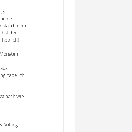
age:
 meine
ir stand mein
elbst der
erheblich!
n Monaten
raus
ung habe ich
sst nach wie
is Anfang