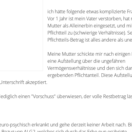
ich hätte folgende etwas komplizierte Fr
Vor 1 Jahr ist mein Vater verstorben, hat
Mutter als Alleinerbin eingesetzt, und m
Pflichtteil zu (schwierige Verhältnisse). S
Pflichtteils-Betrag ist alles andere als un
Meine Mutter schickte mir nach einige
eine Aufstellung über die ungefähren
Vermögensverhältnisse und den sich da
ergebenden Pflichtanteil. Diese Aufstell
nterschrift akzeptiert.
ediglich einen "Vorschuss" überwiesen, der volle Restbetrag lä
euro-psychisch erkrankt und gehe derzeit keiner Arbeit nach. B
in Bezug von ALG2, welches sich durch das Erbe nun erübrigte.