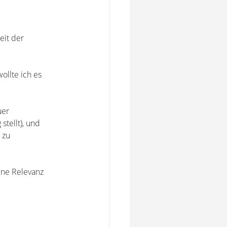
eit der
ollte ich es
uer
stellt), und
 zu
ine Relevanz