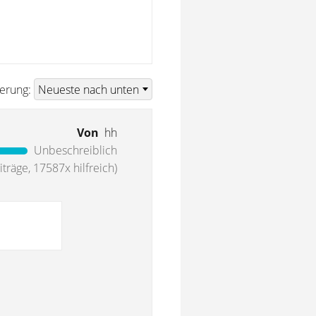
ierung:
Von
hh
Unbeschreiblich
träge, 17587x hilfreich)