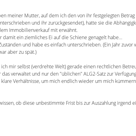
en meiner Mutter, auf dem ich den von ihr festgelegten Betrag
erschrieben und ihr zurückgesendet), hatte sie die Abhängigk
dem Immobilienverkauf mit erwähnt.
r damit ein ziemliches Ei auf die Schiene genagelt habe...
Zuständen und habe es einfach unterschrieben. (Ein Jahr zuvor w
ar aber zu spät.)
ch mir selbst (verdrehte Welt) gerade einen rechtlichen Betre
 das verwaltet und nur den "üblichen" ALG2-Satz zur Verfügung 
ch klare Verhältnisse, um mich endlich wieder um mich kümmern
wissen, ob diese unbestimmte Frist bis zur Auszahlung irgend e