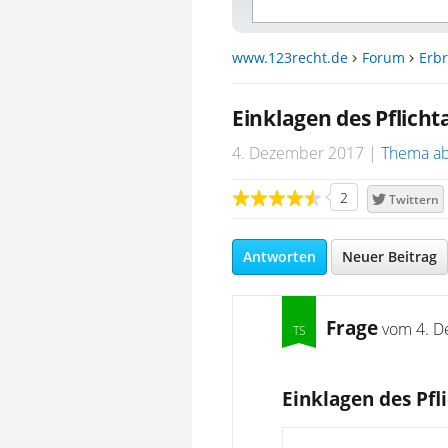
www.123recht.de
Forum
Erbr
Einklagen des Pflicht
4. Dezember 2017
Thema ab
2
Twittern
Antworten
Neuer Beitrag
Frage
vom
4. D
Einklagen des Pfli