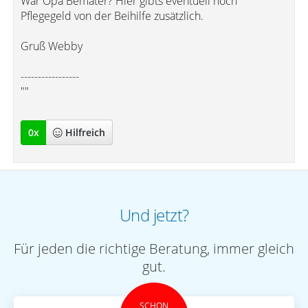
War Opa Bemater? Hier gibts eventuell noch
Pflegegeld von der Beihilfe zusätzlich.
Gruß Webby
-----------------
""
0
x
Hilfreich
Und jetzt?
Für jeden die richtige Beratung, immer gleich
gut.
SCHON