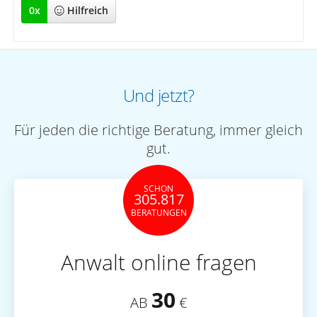
0
x
Hilfreich
Und jetzt?
Für jeden die richtige Beratung, immer gleich
gut.
SCHON
305.817
BERATUNGEN
Anwalt online fragen
30
AB
€