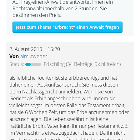
Auf Frag-einen-Anwalt.de antwortet Ihnen ein
Rechtsanwalt innerhalb von 2 Stunden. Sie
bestimmen den Preis.
Jetzt zum Thema "Erbrecht" einen Anwalt fragen
2. August 2010 | 15:20
Von
almutweber
Status:
Frischling
(34 Beiträge, 9x hilfreich)
als leibliche Tochter ist sie erbberechtigt und hat
daher einen Auskunftsanspruch. Sie muss diesen
beim Nachlassgericht anmelden. Wenn sie vom
Gericht als Erbin angeschrieben wird, indem sie
vielleicht sogar im besten Falle das Testament erhält,
hat sie 6 Wochen Zeit, um das Erbe anzunehmen oder
auszuschlagen. Die Lebensgefährtin ist keine
natürliche Erbin. Vater kann ihr nur per Testament z.B.
im Vermächtnis etwas zugedacht haben. Da ihr nicht
wisst, wie diese Frau drauf ist, sollte die Tochter sich