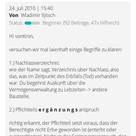
24. Juli 2010 | 15:40
Von
Wladimir Iljitsch
Status:
Beginner
(92 Beiträge, 47x hilfreich)
Hi vonKron,
versuchen wir mal laienhaft einige Begriffe zu klären:
1.) Nachlassverzeichnis:
wie der Name sagt, Verzeichnis über Nachlass, also
das, was im Zeitpunkt des Erbfalls (Tod) vorhanden
war. Du begehrst Auskunft über die
Vermögensverwaltung zu Lebzeiten -> andere
Baustelle.
2.) Pflichtteils
e r g ä n z u n g s
anspruch
richtig erkannt, der Pflichtteil setzt voraus, dass der
Berechtigte nicht Erbe geworden ist (enterbt oder