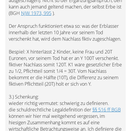
ausgeschlagen). Nicht so der Ergänzungsanspruch, den
kann auch jemand geltend machen, der selbst Erbe ist
(BGH
NJW 1973, 995
).
Der Anspruch funktioniert etwa so: was der Erblasser
innerhalb der letzten 10 Jahre vor seinem Tod
verschenkt hat, wird dem Nachlass fiktiv zugeschlagen.
Bespiel: X hinterlässt 2 Kinder, keine Frau und 20T
Euronen, vor seinem Tod hat er an Y 100T verschenkt.
fiktiver Nachlass somit 120T. K1 wäre gesetzlicher Erbe
zu 1/2, Pflichtteil somit 1/4 = 30T. Vom Nachlass
bekommt er die Hälfte (10T), die Differenz zu seinem
fiktiven Pflichtteil (20T) holt er sich von Y.
3.) Schenkung:
wieder richtig vermutet: schwierig zu definieren.
die schuldrechtliche Legaldefinition der
§§ 516 ff BGB
können wir hier mal weitgehend vergessen, im
hiesigen Zusammenhang kommt es auf eine
wirtschaftliche Betrachtungsweise an. Ich definiere die