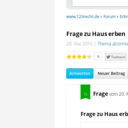
www.123recht.de
Forum
Erbr
Frage zu Haus erben
20. Mai 2016
Thema abonni
4
Twittern
Antworten
Neuer Beitrag
Frage
vom
20. 
Frage zu Haus er