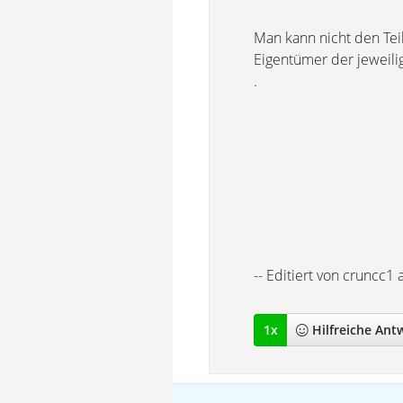
Man kann nicht den Tei
Eigentümer der jeweili
.
-- Editiert von cruncc1
1
x
Hilfreich
e Ant