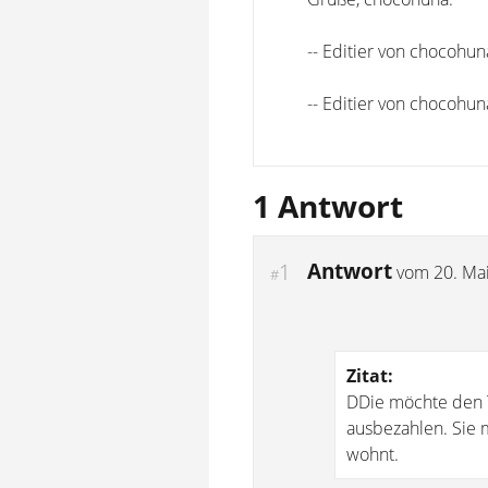
-- Editier von chocohu
-- Editier von chocohu
1 Antwort
Antwort
1
vom
20. Ma
#
Zitat:
DDie möchte den 
ausbezahlen. Sie m
wohnt.