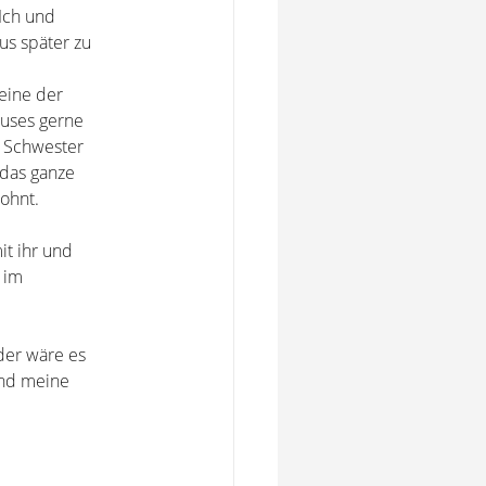
Ich und
us später zu
 eine der
auses gerne
 Schwester
 das ganze
wohnt.
it ihr und
 im
der wäre es
und meine