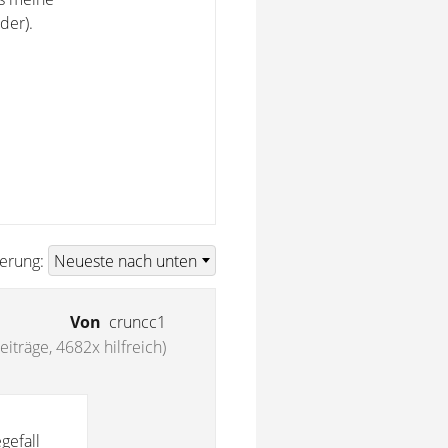
der).
ierung:
Von
cruncc1
eiträge, 4682x hilfreich)
gefall