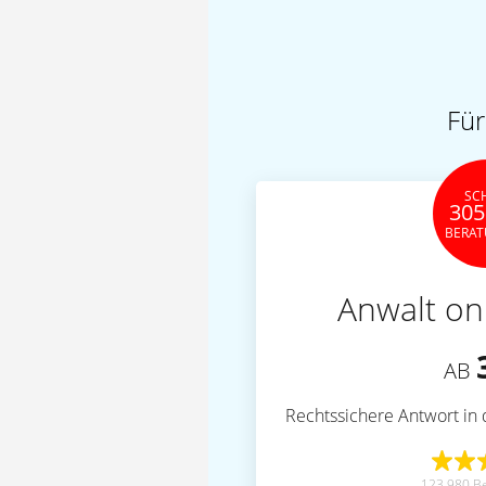
Für
SC
305
BERA
Anwalt on
AB
Rechtssichere Antwort in 
123.980 B