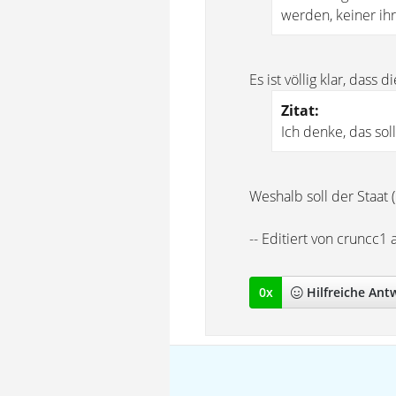
werden, keiner ih
Es ist völlig klar, dass d
Zitat:
Ich denke, das sol
Weshalb soll der Staat
-- Editiert von cruncc1
0
x
Hilfreich
e Ant