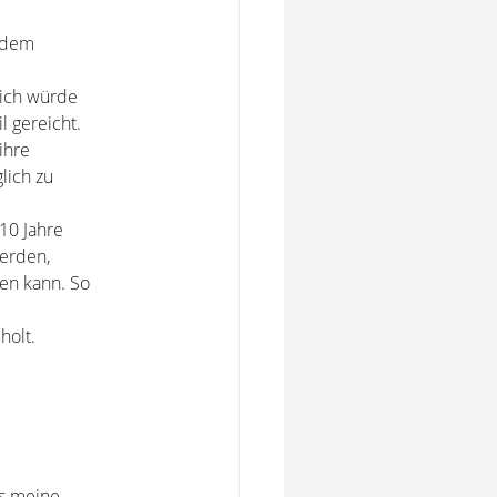
t dem
 ich würde
 gereicht.
ihre
lich zu
 10 Jahre
werden,
en kann. So
holt.
as meine