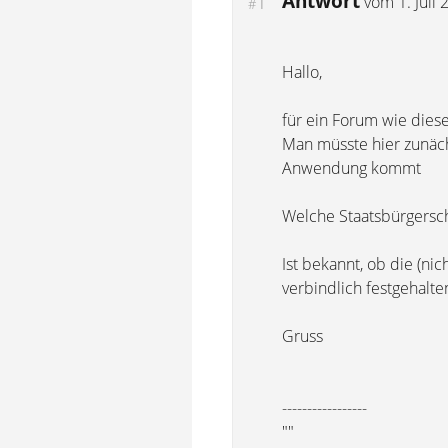
Antwort
1
vom
1. Juli
#
Hallo,
für ein Forum wie diese
Man müsste hier zunäch
Anwendung kommt
Welche Staatsbürgersc
Ist bekannt, ob die (n
verbindlich festgehalt
Gruss
-----------------
""