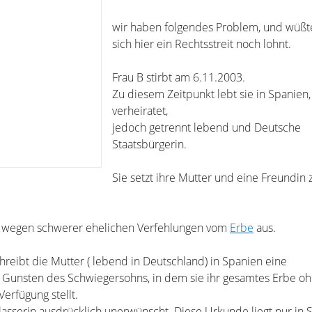
wir haben folgendes Problem, und wüßt
sich hier ein Rechtsstreit noch lohnt.
Frau B stirbt am 6.11.2003.
Zu diesem Zeitpunkt lebt sie in Spanien, 
verheiratet,
jedoch getrennt lebend und Deutsche
Staatsbürgerin.
Sie setzt ihre Mutter und eine Freundin 
ie wegen schwerer ehelichen Verfehlungen vom
Erbe
aus.
reibt die Mutter ( lebend in Deutschland) in Spanien eine
Gunsten des Schwiegersohns, in dem sie ihr gesamtes Erbe o
erfügung stellt.
lasserin ausdrücklich unerwünscht. Diese Urkunde liegt nur in 