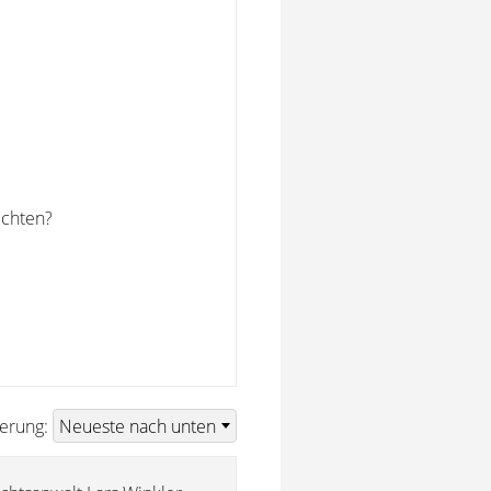
echten?
ierung: