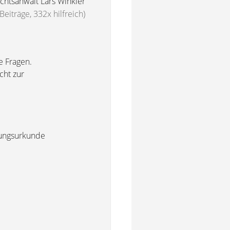
chtsanwalt Lars Winkler
Beiträge, 332x hilfreich)
e Fragen.
cht zur
nkungsurkunde