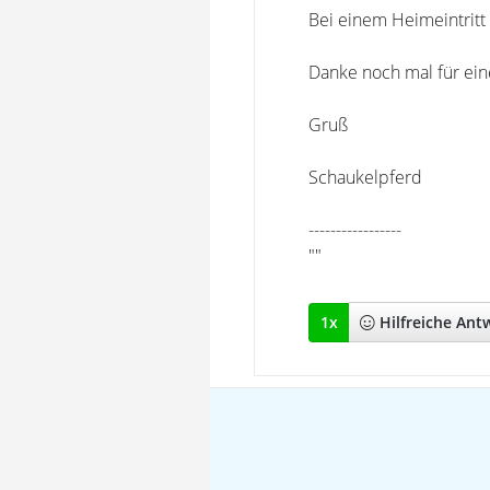
Bei einem Heimeintritt
Danke noch mal für ein
Gruß
Schaukelpferd
-----------------
""
1
x
Hilfreich
e Ant