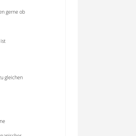
en gerne ob
ist
zu gleichen
hne
Spanischer