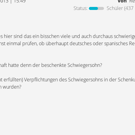
 2013 | 15:49
Von
Re
Status:
Schüler
(437 
s hier sind das ein bisschen viele und auch durchaus schwierig
st einmal prüfen, ob überhaupt deutsches oder spanisches Re
haft hatte denn der beschenkte Schwiegersohn?
icht erfüllten) Verpflichtungen des Schwiegersohns in der Sche
en wurden?