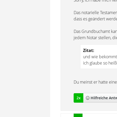
Sorry, ich habe mich ve
Das notarielle Testamen
dass es geändert werde
Das Grundbuchamt kann
jedem Notar stellen, di
Zitat:
und wie bekommt 
ich glaube so heiß
Du meinst er hatte ei
2
x
Hilfreich
e Ant