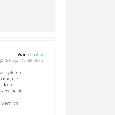
Von
schmittis
(4 Beiträge, 2x hilfreich)
viel gelesen
al an, die
ch dann
r wenn beide
s wenn ich