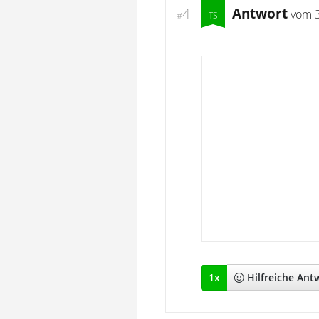
Antwort
4
vom
#
1
x
Hilfreich
e Ant