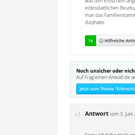
was den Erbschein ang
eidesstattlichen Beur
man das Familienstamm
das)hatte
1
x
Hilfreich
e Ant
Noch unsicher oder nich
Auf Frag-einen-Anwalt.de a
Jetzt zum Thema "Erbrecht
Antwort
3
vom
3. Juni
#