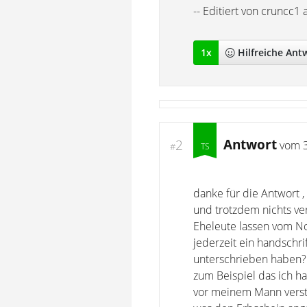
-- Editiert von cruncc1
1
x
Hilfreich
e Ant
Antwort
2
vom
#
danke für die Antwort , 
und trotzdem nichts ve
Eheleute lassen vom No
jederzeit ein handschr
unterschrieben haben?
zum Beispiel das ich h
vor meinem Mann verster