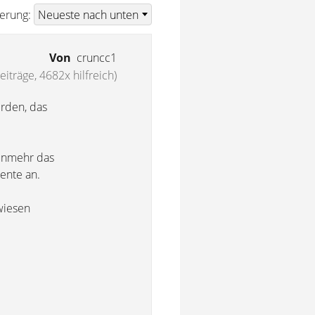
ierung:
Von
cruncc1
eiträge, 4682x hilfreich)
erden, das
 nunmehr das
ente an.
wiesen