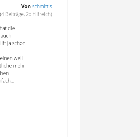
Von
schmittis
(4 Beiträge, 2x hilfreich)
hat die
 auch
lft ja schon
einen weil
tliche mehr
erben
nfach....