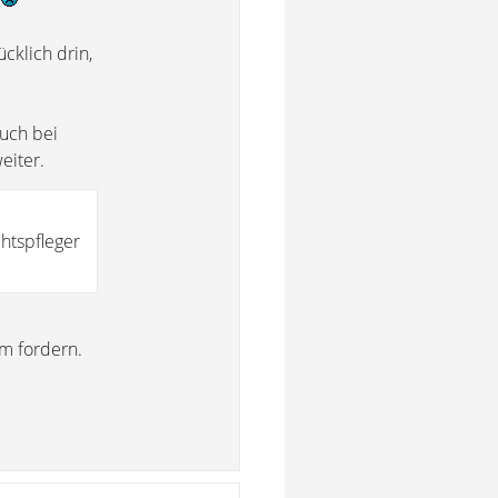
)
cklich drin,
uch bei
eiter.
htspfleger
m fordern.