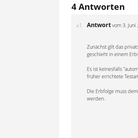
4 Antworten
Antwort
1
vom
3. Juni
#
Zunächst gilt das priva
geschieht in einem Erb
Es ist keinesfalls "aut
früher errichtete Test
Die Erbfolge muss dem
werden.