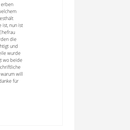
s erben
 welchem
esthält
ist, nun ist
 Ehefrau
rden die
htigt und
eile wurde
gt wo beide
chriftliche
e warum will
.danke für