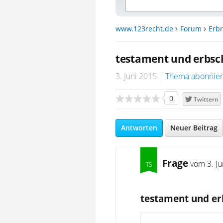
www.123recht.de
Forum
Erbr
testament und erbsc
3. Juni 2015
Thema abonnie
0
Twittern
Antworten
Neuer Beitrag
Frage
vom
3. J
testament und er