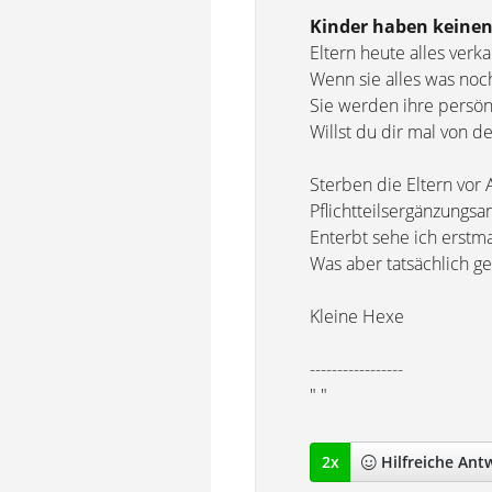
Kinder haben keinen
Eltern heute alles verk
Wenn sie alles was noc
Sie werden ihre persö
Willst du dir mal von 
Sterben die Eltern vor
Pflichtteilsergänzungs
Enterbt sehe ich erstma
Was aber tatsächlich ge
Kleine Hexe
-----------------
" "
2
x
Hilfreich
e Ant