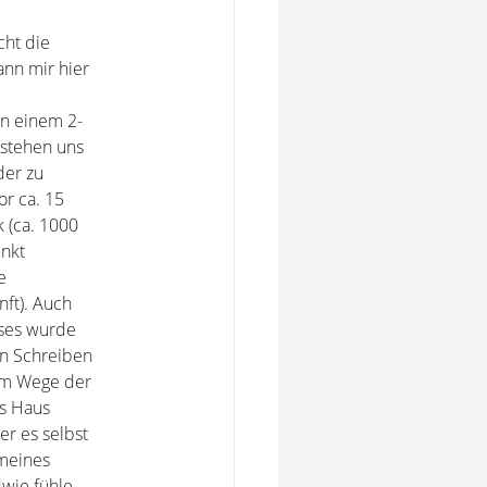
cht die
ann mir hier
an einem 2-
rstehen uns
der zu
or ca. 15
 (ca. 1000
enkt
e
nft). Auch
eses wurde
len Schreiben
 im Wege der
as Haus
er es selbst
 meines
dwie fühle