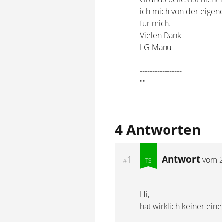
ich mich von der eigene
für mich.
Vielen Dank
LG Manu
-----------------
""
4 Antworten
Antwort
1
vom
#
Hi,
hat wirklich keiner ein