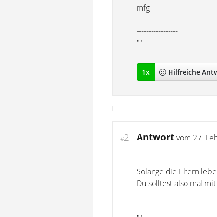
mfg
-----------------
""
1
x
Hilfreich
e Ant
Antwort
2
vom
27. Fe
#
Solange die Eltern leb
Du solltest also mal mi
-----------------