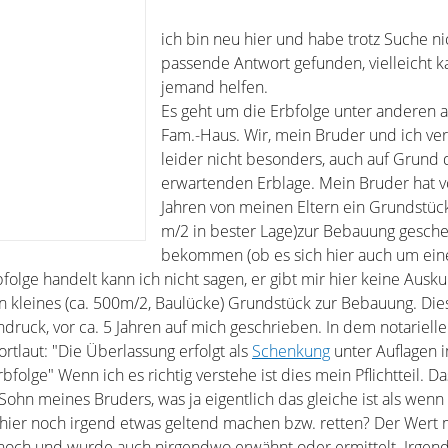
ich bin neu hier und habe trotz Suche ni
passende Antwort gefunden, vielleicht k
jemand helfen.
Es geht um die Erbfolge unter anderen 
Fam.-Haus. Wir, mein Bruder und ich ve
leider nicht besonders, auch auf Grund 
erwartenden Erblage. Mein Bruder hat v
Jahren von meinen Eltern ein Grundstück
m/2 in bester Lage)zur Bebauung gesch
bekommen (ob es sich hier auch um ein
ge handelt kann ich nicht sagen, er gibt mir hier keine Ausku
in kleines (ca. 500m/2, Baulücke) Grundstück zur Bebauung. Di
chdruck, vor ca. 5 Jahren auf mich geschrieben. In dem notariel
ortlaut: "Die Überlassung erfolgt als
Schenkung
unter Auflagen
lge" Wenn ich es richtig verstehe ist dies mein Pflichtteil. D
Sohn meines Bruders, was ja eigentlich das gleiche ist als wenn 
hier noch irgend etwas geltend machen bzw. retten? Der Wert
 hoch und wurde auch nirgendwo erwähnt oder ermittelt. Irgen