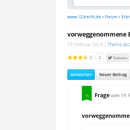
www.123recht.de
Forum
Erbr
vorweggenommene Erbf
19. Februar 2014
Thema abo
2
Twittern
Antworten
Neuer Beitrag
Frage
vom
19. 
vorweggenommene 