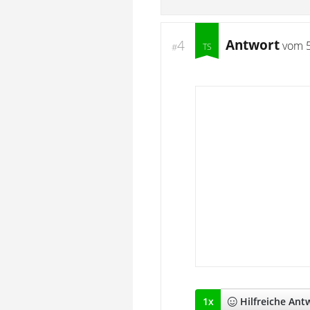
Antwort
4
vom
#
1
x
Hilfreich
e Ant