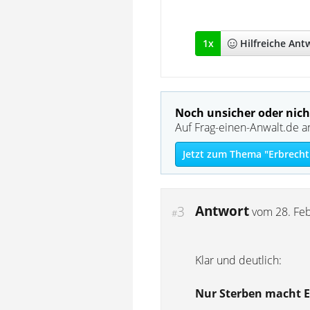
""
1
x
Hilfreich
e Ant
Noch unsicher oder nich
Auf Frag-einen-Anwalt.de a
Jetzt zum Thema "Erbrecht
Antwort
3
vom
28. Fe
#
Klar und deutlich:
Nur Sterben macht 