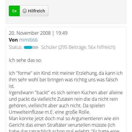
0
x
Hilfreich
20. November 2008 | 19:49
Von
mimi666
Status:
Schüler
(295 Beiträge, 56x hilfreich)
Ich sehe das so:
Ich "forme" ein Kind mit meiner Erziehung, da kann ich
ihm sehr wohl bei bringen was richtig uns was falsch
ist.
Irgendwann "backt" es sich seinen Kuchen aber alleine
und packt da vielleicht Zutaten rein die da nicht rein
gehören, vielleicht aber auch nicht. Da spielen
Umwelteinflüsse m.E. eine große Rolle.
Man könnte jetzt doch mal so Argumentieren wie ein
Gericht das einen Straftäter verurteilen müsste (ich
habe das tatsächlich schon mal erlebt): "Er hatte eine