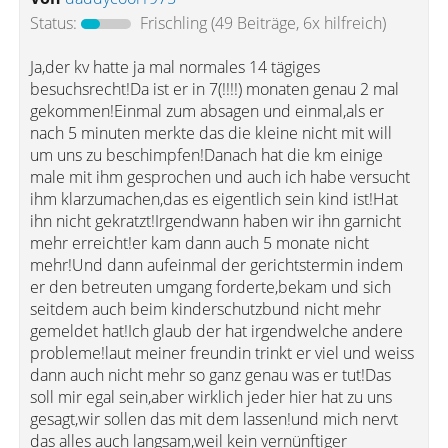
Status:
Frischling
(49 Beiträge, 6x hilfreich)
Ja,der kv hatte ja mal normales 14 tägiges
besuchsrecht!Da ist er in 7(!!!!) monaten genau 2 mal
gekommen!Einmal zum absagen und einmal,als er
nach 5 minuten merkte das die kleine nicht mit will
um uns zu beschimpfen!Danach hat die km einige
male mit ihm gesprochen und auch ich habe versucht
ihm klarzumachen,das es eigentlich sein kind ist!Hat
ihn nicht gekratzt!Irgendwann haben wir ihn garnicht
mehr erreicht!er kam dann auch 5 monate nicht
mehr!Und dann aufeinmal der gerichtstermin indem
er den betreuten umgang forderte,bekam und sich
seitdem auch beim kinderschutzbund nicht mehr
gemeldet hat!Ich glaub der hat irgendwelche andere
probleme!laut meiner freundin trinkt er viel und weiss
dann auch nicht mehr so ganz genau was er tut!Das
soll mir egal sein,aber wirklich jeder hier hat zu uns
gesagt,wir sollen das mit dem lassen!und mich nervt
das alles auch langsam,weil kein vernünftiger