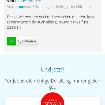
Von
daddycool1975
Status:
Frischling
(49 Beiträge, 6x hilfreich)
Danke!Wir werden nochmal versuchen mit dem kv zu
reden!wünsch dir auch alles gute!und danke fürs
zuhören!
0
x
Hilfreich
Und jetzt?
Für jeden die richtige Beratung, immer gleich
gut.
SCHON
305.819