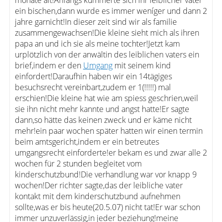
monate alt!Anfangs kümmerte sich ihr leiblicher vater
ein bischen,dann wurde es immer weníger und dann 2
jahre garnicht!In dieser zeit sind wir als familie
zusammengewachsen!Die kleine sieht mich als ihren
papa an und ich sie als meine tochter!Jetzt kam
urplötzlich von der anwältin des leiblichen vaters ein
brief,indem er den
Umgang
mit seinem kind
einfordert!Daraufhin haben wir ein 14tägiges
besuchsrecht vereinbart,zudem er 1(!!!!!) mal
erschien!Die kleine hat wie am spiess geschrien,weil
sie ihn nicht mehr kannte und angst hatte!Er sagte
dann,so hätte das keinen zweck und er käme nicht
mehr!ein paar wochen später hatten wir einen termin
beim amtsgericht,indem er ein betreutes
umgangsrecht einforderte!er bekam es und zwar alle 2
wochen für 2 stunden begleitet vom
kinderschutzbund!Die verhandlung war vor knapp 9
wochen!Der richter sagte,das der leibliche vater
kontakt mit dem kinderschutzbund aufnehmen
sollte,was er bis heute(20.5.07) nicht tat!Er war schon
immer unzuverlässig,in jeder beziehung!meine