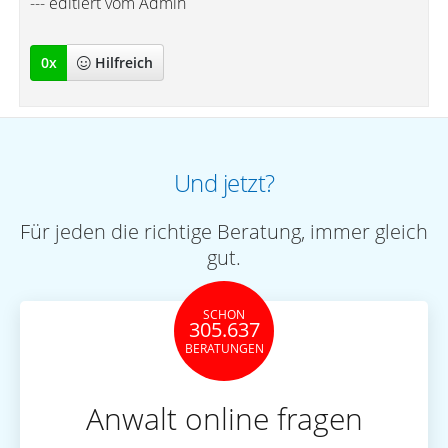
--- editiert vom Admin
0
x
Hilfreich
Und jetzt?
Für jeden die richtige Beratung, immer gleich
gut.
SCHON
305.637
BERATUNGEN
Anwalt online fragen