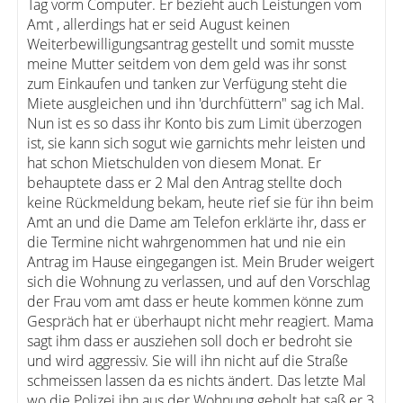
Tag vorm Computer. Er bezieht auch Leistungen vom
Amt , allerdings hat er seid August keinen
Weiterbewilligungsantrag gestellt und somit musste
meine Mutter seitdem von dem geld was ihr sonst
zum Einkaufen und tanken zur Verfügung steht die
Miete ausgleichen und ihn 'durchfüttern" sag ich Mal.
Nun ist es so dass ihr Konto bis zum Limit überzogen
ist, sie kann sich sogut wie garnichts mehr leisten und
hat schon Mietschulden von diesem Monat. Er
behauptete dass er 2 Mal den Antrag stellte doch
keine Rückmeldung bekam, heute rief sie für ihn beim
Amt an und die Dame am Telefon erklärte ihr, dass er
die Termine nicht wahrgenommen hat und nie ein
Antrag im Hause eingegangen ist. Mein Bruder weigert
sich die Wohnung zu verlassen, und auf den Vorschlag
der Frau vom amt dass er heute kommen könne zum
Gespräch hat er überhaupt nicht mehr reagiert. Mama
sagt ihm dass er ausziehen soll doch er bedroht sie
und wird aggressiv. Sie will ihn nicht auf die Straße
schmeissen lassen da es nichts ändert. Das letzte Mal
wo die Polizei ihn aus der Wohnung geholt hat saß er 3