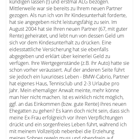
kündigen lassen (!) und erstmal ALG bezogen.
Mittlerweile war sie bereits zu Ihrem neuen Partner
gezogen. Als nun ich von Ihr Kindesunterhalt forderte,
hat sie angegeben nicht leistungsfähig zu sein. Im
August 2004 hat sie Ihren neuen Partner (67, mit guter
Rente) geheiratet, und lebt nun von dessen Geld um
sich vor dem Kindesunterhalt zu drücken. Eine
eidesstattliche Versicherung hat sie ebenfalls
abgegeben und erklärt über keinerlei Geld zu
verfügen. Ihre Wertgegenstände (z.B. ihr Auto) hatte sie
schon vorher veräussert. Auf der anderen Seite führt
sie jedoch ein luxuriöses Leben - BMW-Cabrio, Partner
hat eigenes Haus, Tennisclub und 2-3 Urlaube pro
Jahr. Mein ehemaliger Anwalt meinte, mehr könne
man hier nicht machen. Ist es wirklich nicht möglich,
ggf. an das Einkommen (bzw. gute Rente) ihres neuen
Ehegatten zu gehen? Es kann doch nicht sein, dass sich
meine Ex-Frau erfolgreich vor ihren Verpflichtungen
drückt und ein sorgenfreies Leben führt, während ich
mit meinem Vollzeitjob nebenbei die Erziehung
meines Sohnes regeln muss und obendrein auf