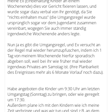
meine Ex (Einbehaltung Kinder an einem
Wochenende) dies vor Gericht fixieren lassen, und
wurde sogar dazu verbal von Ihr genötigt, da Sie
"nichts einhalten muss" (die Umgangsregel wurde
ursprünglich sogar vor dem Jugendamt zusammen
vereinbart, wogegen Sie auch immer ständig
irgendwelche Wochenende anders legte.
Nun ja es gibt die Umgangsregel, und Ex versucht an
der Regel mal wieder herumzupfuschen, indem ich 1
Tag von meinem Wochenende hierfür sporadisch
abgeben soll, weil bei ihr wie früher mal wieder
irgendwas Privates am Samstag ist. (Ihre Planbarkeit
des Ereignisses mehr als 6 Monate Vorlauf noch dazu).
Habe angeboten die Kinder um 9:30 Uhr am letzten
Umgangstag (Sonntag) zu bringen, oder wie geregelt
um 17:30.
Außerdem plane ich mit den Kindern wie ich meine
Zeit verbringe und was wir tun und sind z.B. an dem