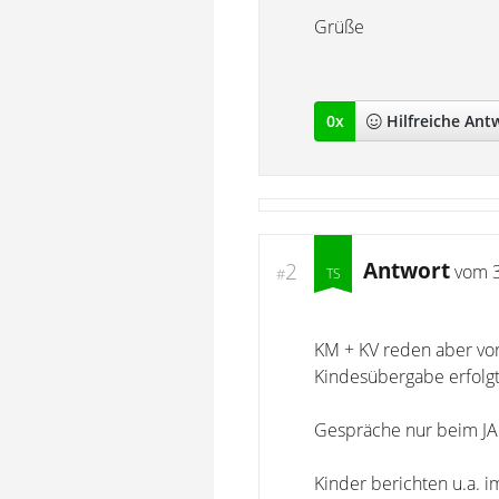
Grüße
0
x
Hilfreich
e Ant
Antwort
2
vom
#
KM + KV reden aber vor
Kindesübergabe erfolgt
Gespräche nur beim JA
Kinder berichten u.a. 