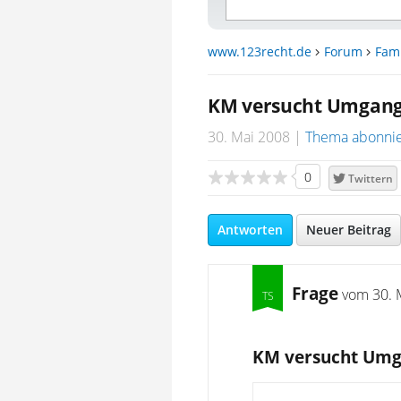
www.123recht.de
Forum
Fami
KM versucht Umgang
30. Mai 2008
Thema abonni
0
Twittern
Antworten
Neuer Beitrag
Frage
vom
30. 
KM versucht Umg