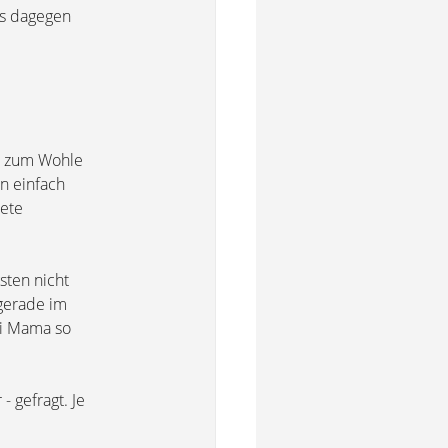
as dagegen
st zum Wohle
n einfach
tete
sten nicht
gerade im
ei Mama so
- gefragt. Je