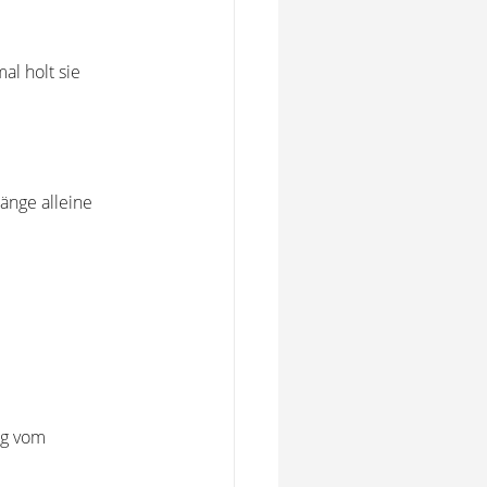
al holt sie
Gänge alleine
ag vom