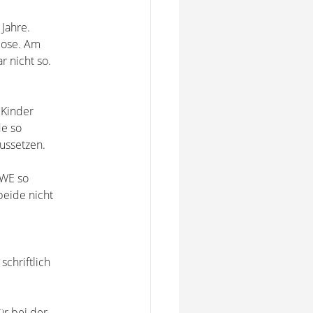
Jahre.
 Hose. Am
 nicht so.
 Kinder
e so
ussetzen.
 WE so
beide nicht
chriftlich
ür bei der