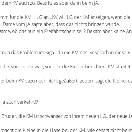
 dem KV auch zu. Bestritt es aber dann beim JA.
amm für die KM + LG an...KV will LG der KM anzeigen, wenn die
. Dame vom JA sagte aber, dass das nichts bringen würde.
Dame, ob das nun ein Freifahrtschein sei!? Bekam aber keine Ant
 nun das Problem im Kiga...da die KM das Gespräch in diese R
chts von der Gewalt, von der die Kinder berichten. KM streitet 
aber beim KV dazu noch nicht geäußert. zudem sagt die Kleine, d
 ja auch verkehrt!?
n Bruder, die KM ist schwanger von ihrem neuen LG..der neue LG
macht die Kleine in die Hose bei der KM..wie gesagt nicht beim