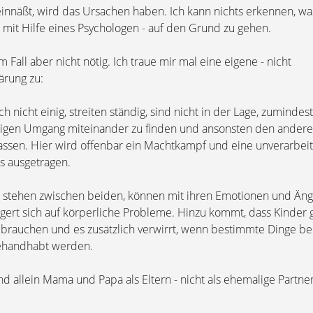
innäßt, wird das Ursachen haben. Ich kann nichts erkennen, w
ls mit Hilfe eines Psychologen - auf den Grund zu gehen.
 Fall aber nicht nötig. Ich traue mir mal eine eigene - nicht
ärung zu:
 nicht einig, streiten ständig, sind nicht in der Lage, zuminde
tigen Umgang miteinander zu finden und ansonsten den andere
ssen. Hier wird offenbar ein Machtkampf und eine unverarbei
s ausgetragen.
 stehen zwischen beiden, können mit ihren Emotionen und Äng
ert sich auf körperliche Probleme. Hinzu kommt, dass Kinder 
e brauchen und es zusätzlich verwirrt, wenn bestimmte Dinge b
ehandhabt werden.
nd allein Mama und Papa als Eltern - nicht als ehemalige Partner 