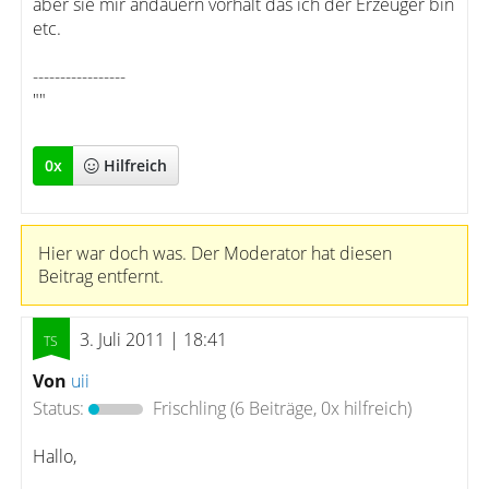
aber sie mir andauern vorhält das ich der Erzeuger bin
etc.
-----------------
""
0
x
Hilfreich
Hier war doch was. Der Moderator hat diesen
Beitrag entfernt.
3. Juli 2011 | 18:41
Von
uii
Status:
Frischling
(6 Beiträge, 0x hilfreich)
Hallo,