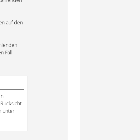
 zahlenden
en auf den
ahlenden
n Fall
en
 Rücksicht
h unter