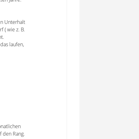
n Unterhalt
( wie z. B.
t.
das laufen,
onatlichen
f den Rang.