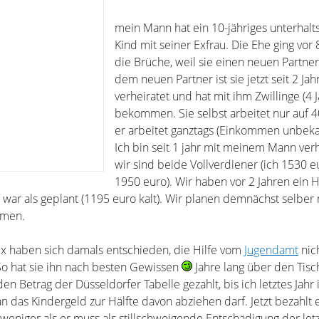
mein Mann hat ein 10-jähriges unterhalts
Kind mit seiner Exfrau. Die Ehe ging vor 
die Brüche, weil sie einen neuen Partner
dem neuen Partner ist sie jetzt seit 2 Jah
verheiratet und hat mit ihm Zwillinge (4 J
bekommen. Sie selbst arbeitet nur auf 
er arbeitet ganztags (Einkommen unbeka
Ich bin seit 1 jahr mit meinem Mann ver
wir sind beide Vollverdiener (ich 1530 e
1950 euro). Wir haben vor 2 Jahren ein 
 war als geplant (1195 euro kalt). Wir planen demnächst selber
mmen.
x haben sich damals entschieden, die Hilfe vom
Jugendamt
nic
o hat sie ihn nach besten Gewissen
Jahre lang über den Tisc
 Betrag der Düsseldorfer Tabelle gezahlt, bis ich letztes Jahr 
 das Kindergeld zur Hälfte davon abziehen darf. Jetzt bezahlt 
eniger als er muss als stillschweigende Entschädigung der letz