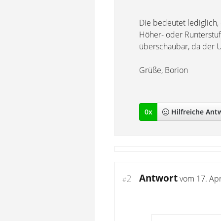
Die bedeutet lediglich,
Höher- oder Runterst
überschaubar, da der 
Grüße, Borion
0
x
Hilfreich
e Ant
Antwort
2
vom
17. Apr
#