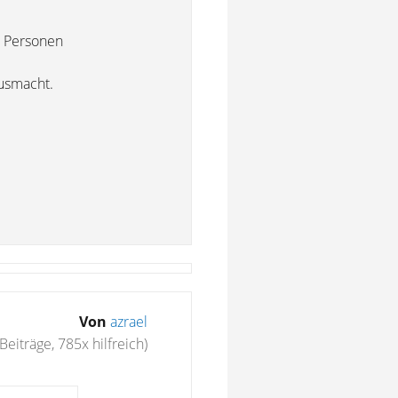
n Personen
usmacht.
Von
azrael
Beiträge, 785x hilfreich)