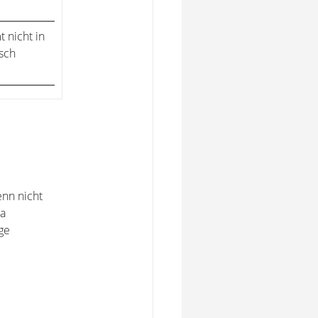
 nicht in
sch
enn nicht
ja
ge