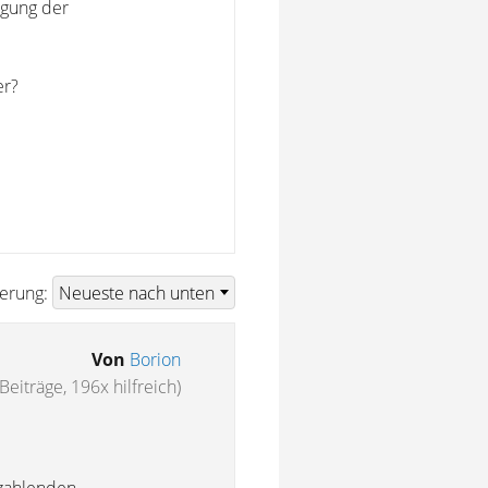
igung der
er?
ierung:
Von
Borion
Beiträge, 196x hilfreich)