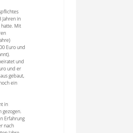
pflichtes
8 Jahren in
 hatte. Mit
ren
ahre)
400 Euro und
nnt).
heiratet und
uro und er
Haus gebaut,
 noch ein
ht in
h gezogen.
in Erfahrung
er nach
ten Jahre.