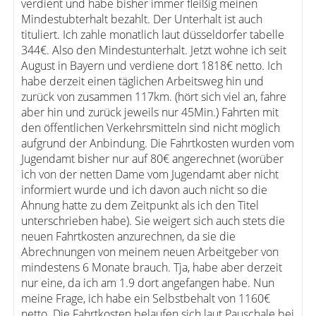
verdient und habe bisher immer fleißig meinen
Mindestubterhalt bezahlt. Der Unterhalt ist auch
tituliert. Ich zahle monatlich laut düsseldorfer tabelle
344€. Also den Mindestunterhalt. Jetzt wohne ich seit
August in Bayern und verdiene dort 1818€ netto. Ich
habe derzeit einen täglichen Arbeitsweg hin und
zurück von zusammen 117km. (hört sich viel an, fahre
aber hin und zurück jeweils nur 45Min.) Fahrten mit
den öffentlichen Verkehrsmitteln sind nicht möglich
aufgrund der Anbindung. Die Fahrtkosten wurden vom
Jugendamt bisher nur auf 80€ angerechnet (worüber
ich von der netten Dame vom Jugendamt aber nicht
informiert wurde und ich davon auch nicht so die
Ahnung hatte zu dem Zeitpunkt als ich den Titel
unterschrieben habe). Sie weigert sich auch stets die
neuen Fahrtkosten anzurechnen, da sie die
Abrechnungen von meinem neuen Arbeitgeber von
mindestens 6 Monate brauch. Tja, habe aber derzeit
nur eine, da ich am 1.9 dort angefangen habe. Nun
meine Frage, ich habe ein Selbstbehalt von 1160€
netto. Die Fahrtkosten belaufen sich laut Pauschale bei